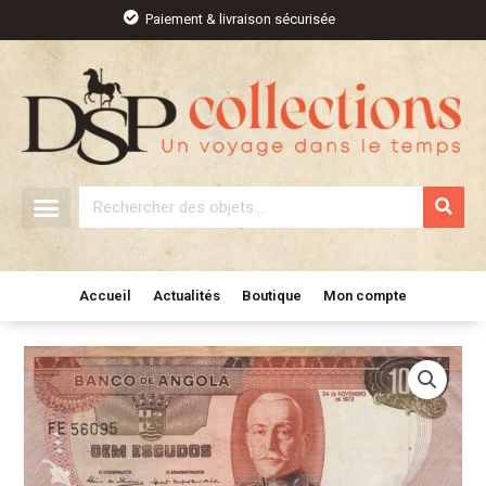
Aller
Paiement & livraison sécurisée
au
contenu
Rechercher
Accueil
Actualités
Boutique
Mon compte