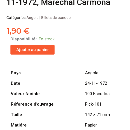
11-1972, Marechal Carmona
Catégories
Angola
|
Billets de banque
1,90
€
quantité
Disponibilité :
En stock
de
Ajouter au panier
ANGOLA
billet
colonie
portugaise
Pays
Angola
de
Date
24-11-1972
100
Escudos
Valeur faciale
100 Escudos
24-
11-
Réference d'ouvrage
Pick-101
1972,
Taille
142 × 71 mm
Marechal
Carmona
Matiére
Papier