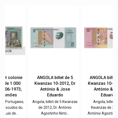
e
ANGOLA billet de 5
ANGOLA billet de 10
Kwanzas 10-2012, Dr
Kwanzas 10-2012, Dr.
,
António & Jose
António & Jose
Eduardo
Eduardo
e,
Angola, billet de 5 Kwanzas
Angola, billet de 10
u
de 2012, Dr. António
Kwanzas de 2012, Dr.
Agostinho Neto…
António Agostinho Neto…