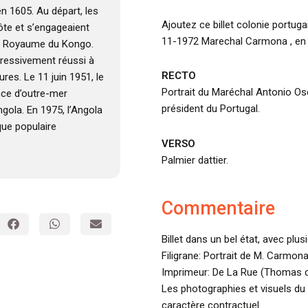
en 1605. Au départ, les
Ajoutez ce billet colonie portug
côte et s’engageaient
11-1972 Marechal Carmona , en é
 le Royaume du Kongo.
ogressivement réussi à
RECTO
res. Le 11 juin 1951, le
Portrait du Maréchal Antonio O
nce d’outre-mer
président du Portugal.
ngola. En 1975, l’Angola
que populaire
VERSO
Palmier dattier.
Commentaire
Billet dans un bel état, avec plus
Filigrane: Portrait de M. Carmona
Imprimeur: De La Rue (Thomas d
Les photographies et visuels du 
caractère contractuel.