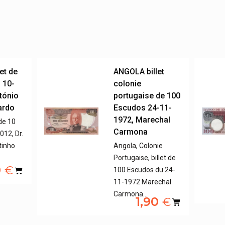
et de
ANGOLA billet
 10-
colonie
ntónio
portugaise de 100
ardo
Escudos 24-11-
1972, Marechal
 de 10
Carmona
12, Dr.
tinho
Angola, Colonie
Portugaise, billet de
0
€
100 Escudos du 24-
11-1972 Marechal
Carmona…
1,90
€