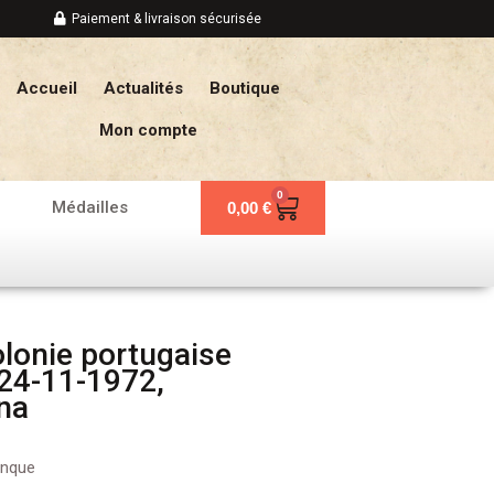
Paiement & livraison sécurisée
Accueil
Actualités
Boutique
Mon compte
0
Panier
Médailles
0,00
€
lonie portugaise
24-11-1972,
na
anque