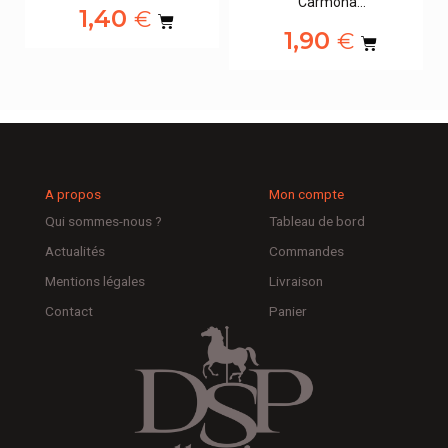
Carmona…
1,40
€
1,90
€
A propos
Mon compte
Qui sommes-nous ?
Tableau de bord
Actualités
Commandes
Mentions légales
Livraison
Contact
Panier