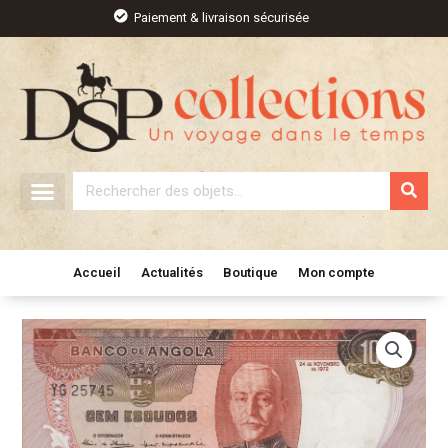
Aller
Paiement & livraison sécurisée
au
contenu
Rechercher
Accueil
Actualités
Boutique
Mon compte