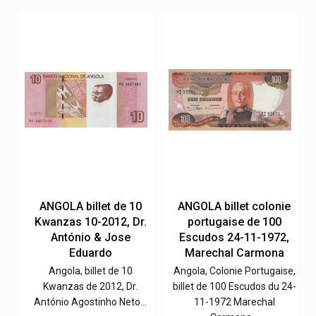
e
ANGOLA billet de 10
ANGOLA billet colonie
Kwanzas 10-2012, Dr.
portugaise de 100
,
António & Jose
Escudos 24-11-1972,
Eduardo
Marechal Carmona
e,
Angola, billet de 10
Angola, Colonie Portugaise,
0-
Kwanzas de 2012, Dr.
billet de 100 Escudos du 24-
António Agostinho Neto…
11-1972 Marechal