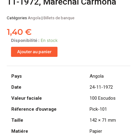
11-1972, Marechal Carmona
Catégories
Angola
|
Billets de banque
1,40
€
quantité
Disponibilité :
En stock
de
Ajouter au panier
ANGOLA
billet
colonie
portugaise
Pays
Angola
de
Date
24-11-1972
100
Escudos
Valeur faciale
100 Escudos
24-
11-
Réference d'ouvrage
Pick-101
1972,
Taille
142 × 71 mm
Marechal
Carmona
Matiére
Papier