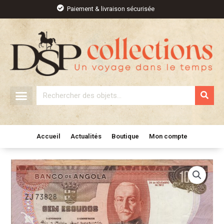
Aller
Paiement & livraison sécurisée
au
contenu
Rechercher
Accueil
Actualités
Boutique
Mon compte