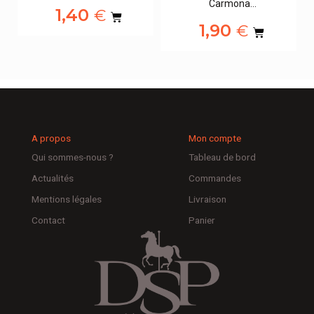
Carmona…
1,40
€
1,90
€
A propos
Mon compte
Qui sommes-nous ?
Tableau de bord
Actualités
Commandes
Mentions légales
Livraison
Contact
Panier