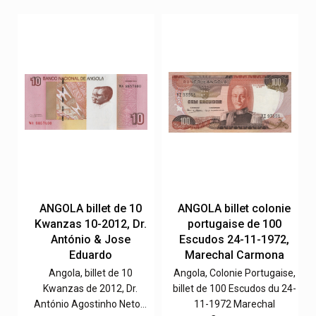
e
ANGOLA billet de 10
ANGOLA billet colonie
Kwanzas 10-2012, Dr.
portugaise de 100
,
António & Jose
Escudos 24-11-1972,
Eduardo
Marechal Carmona
e,
Angola, billet de 10
Angola, Colonie Portugaise,
0-
Kwanzas de 2012, Dr.
billet de 100 Escudos du 24-
António Agostinho Neto…
11-1972 Marechal