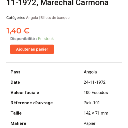
11-1972, Marechal Carmona
Catégories
Angola
|
Billets de banque
1,40
€
quantité
Disponibilité :
En stock
de
Ajouter au panier
ANGOLA
billet
colonie
portugaise
Pays
Angola
de
Date
24-11-1972
100
Escudos
Valeur faciale
100 Escudos
24-
11-
Réference d'ouvrage
Pick-101
1972,
Taille
142 × 71 mm
Marechal
Carmona
Matiére
Papier