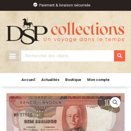
Aller
Paiement & livraison sécurisée
au
contenu
Rechercher
Accueil
Actualités
Boutique
Mon compte