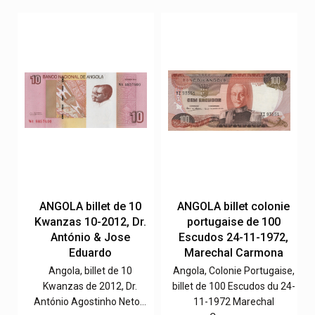
e
ANGOLA billet de 10
ANGOLA billet colonie
Kwanzas 10-2012, Dr.
portugaise de 100
,
António & Jose
Escudos 24-11-1972,
Eduardo
Marechal Carmona
e,
Angola, billet de 10
Angola, Colonie Portugaise,
0-
Kwanzas de 2012, Dr.
billet de 100 Escudos du 24-
António Agostinho Neto…
11-1972 Marechal