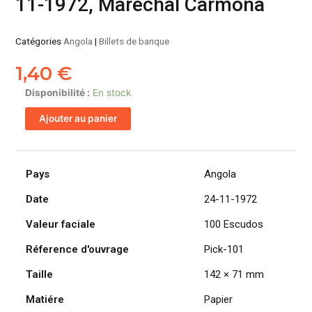
11-1972, Marechal Carmona
Catégories
Angola
|
Billets de banque
1,40
€
quantité
Disponibilité :
En stock
de
Ajouter au panier
ANGOLA
billet
colonie
portugaise
Pays
Angola
de
Date
24-11-1972
100
Escudos
Valeur faciale
100 Escudos
24-
11-
Réference d'ouvrage
Pick-101
1972,
Taille
142 × 71 mm
Marechal
Carmona
Matiére
Papier