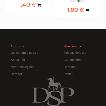
Carmona…
1,40
€
1,90
€
A propos
Mon compte
Qui sommes-nous ?
Tableau de bord
Actualités
Commandes
Mentions légales
Livraison
Contact
Panier