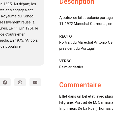
Description
en 1605. Au départ, les
côte et s’engageaient
 le Royaume du Kongo.
Ajoutez ce billet colonie portug
ogressivement réussi à
11-1972 Marechal Carmona , en é
res. Le 11 juin 1951, le
nce d’outre-mer
RECTO
ngola. En 1975, l’Angola
Portrait du Maréchal Antonio O
que populaire
président du Portugal.
VERSO
Palmier dattier.
Commentaire
Billet dans un bel état, avec plus
Filigrane: Portrait de M. Carmona
Imprimeur: De La Rue (Thomas d