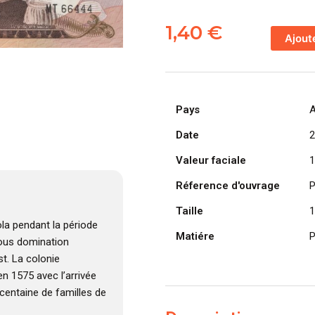
quantité
de
1,40
€
Ajout
ANGOLA
billet
colonie
portugaise
Pays
A
de
100
Date
2
Escudos
Valeur faciale
1
24-
11-
Réference d'ouvrage
P
1972,
Taille
1
Marechal
la pendant la période
Carmona
Matiére
P
 sous domination
t. La colonie
n 1575 avec l’arrivée
centaine de familles de