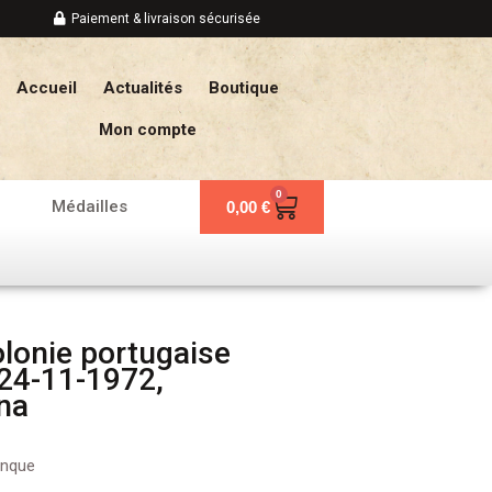
Paiement & livraison sécurisée
Accueil
Actualités
Boutique
Mon compte
0
Panier
Médailles
0,00
€
lonie portugaise
24-11-1972,
na
anque