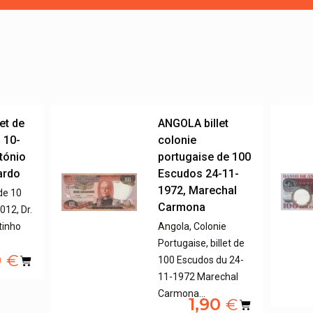
et de
ANGOLA billet
 10-
colonie
ntónio
portugaise de 100
ardo
Escudos 24-11-
1972, Marechal
 de 10
Carmona
12, Dr.
tinho
Angola, Colonie
Portugaise, billet de
0
€
100 Escudos du 24-
11-1972 Marechal
Carmona…
1,90
€