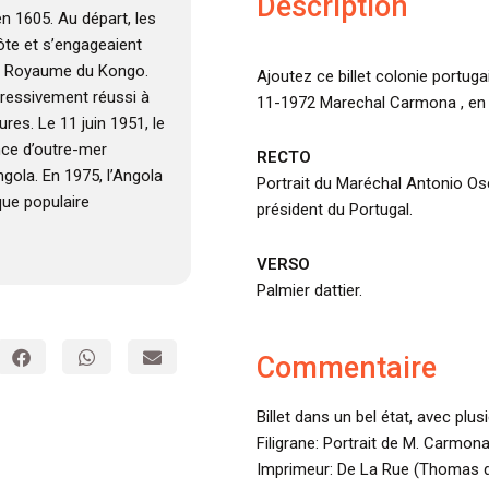
Description
en 1605. Au départ, les
côte et s’engageaient
 le Royaume du Kongo.
Ajoutez ce billet colonie portug
ogressivement réussi à
11-1972 Marechal Carmona , en é
res. Le 11 juin 1951, le
nce d’outre-mer
RECTO
ngola. En 1975, l’Angola
Portrait du Maréchal Antonio O
que populaire
président du Portugal.
VERSO
Palmier dattier.
Commentaire
Billet dans un bel état, avec plus
Filigrane: Portrait de M. Carmona
Imprimeur: De La Rue (Thomas d