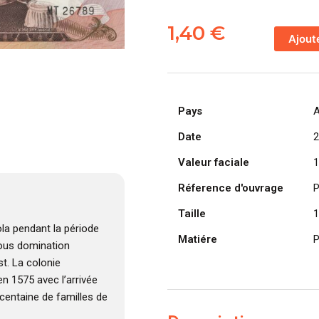
quantité
de
1,40
€
Ajout
ANGOLA
billet
colonie
portugaise
Pays
A
de
100
Date
2
Escudos
Valeur faciale
1
24-
11-
Réference d'ouvrage
P
1972,
Taille
1
Marechal
la pendant la période
Carmona
Matiére
P
 sous domination
t. La colonie
n 1575 avec l’arrivée
centaine de familles de