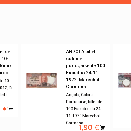
et de
ANGOLA billet
 10-
colonie
ntónio
portugaise de 100
ardo
Escudos 24-11-
1972, Marechal
 de 10
Carmona
12, Dr.
tinho
Angola, Colonie
Portugaise, billet de
0
€
100 Escudos du 24-
11-1972 Marechal
Carmona…
1,90
€