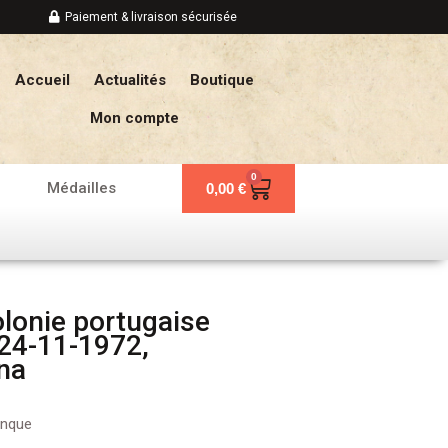
Paiement & livraison sécurisée
Accueil
Actualités
Boutique
Mon compte
0
Panier
Médailles
0,00
€
lonie portugaise
24-11-1972,
na
anque