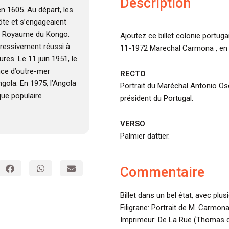
Description
en 1605. Au départ, les
côte et s’engageaient
 le Royaume du Kongo.
Ajoutez ce billet colonie portug
ogressivement réussi à
11-1972 Marechal Carmona , en é
res. Le 11 juin 1951, le
nce d’outre-mer
RECTO
ngola. En 1975, l’Angola
Portrait du Maréchal Antonio O
que populaire
président du Portugal.
VERSO
Palmier dattier.
Commentaire
Billet dans un bel état, avec plus
Filigrane: Portrait de M. Carmona
Imprimeur: De La Rue (Thomas d