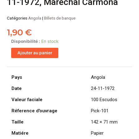
11-1972, Marechal Carmona
Catégories
Angola
|
Billets de banque
1,90
€
quantité
Disponibilité :
En stock
de
Ajouter au panier
ANGOLA
billet
colonie
portugaise
Pays
Angola
de
Date
24-11-1972
100
Escudos
Valeur faciale
100 Escudos
24-
11-
Réference d'ouvrage
Pick-101
1972,
Taille
142 × 71 mm
Marechal
Carmona
Matiére
Papier