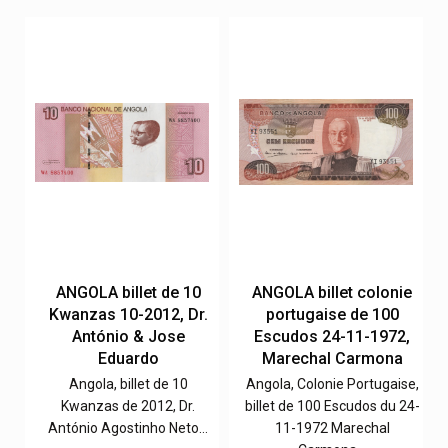
e
ANGOLA billet de 10
ANGOLA billet colonie
Kwanzas 10-2012, Dr.
portugaise de 100
,
António & Jose
Escudos 24-11-1972,
Eduardo
Marechal Carmona
e,
Angola, billet de 10
Angola, Colonie Portugaise,
0-
Kwanzas de 2012, Dr.
billet de 100 Escudos du 24-
António Agostinho Neto…
11-1972 Marechal