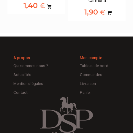
Carmona…
1,40
€
1,90
€
A propos
Mon compte
Qui sommes-nous ?
Tableau de bord
Actualités
Commandes
Mentions légales
Livraison
Contact
Panier