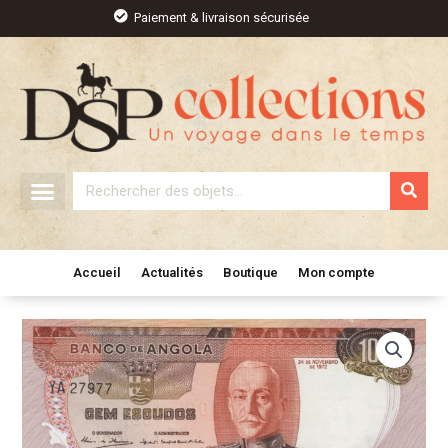
Aller
Paiement & livraison sécurisée
au
contenu
Rechercher
Accueil
Actualités
Boutique
Mon compte