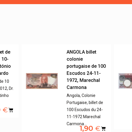
et de
ANGOLA billet
 10-
colonie
ntónio
portugaise de 100
ardo
Escudos 24-11-
1972, Marechal
 de 10
Carmona
12, Dr.
tinho
Angola, Colonie
Portugaise, billet de
0
€
100 Escudos du 24-
11-1972 Marechal
Carmona…
1,90
€