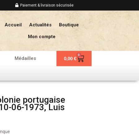
Paiement & livraison sécurisée
Accueil
Actualités
Boutique
Mon compte
0
Panier
Médailles
0,00
€
lonie portugaise
10-06-1973, Luis
anque