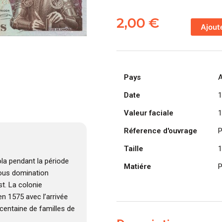
quantité
de
2,00
€
Ajout
ANGOLA
billet
colonie
portugaise
Pays
A
de
100
Date
1
Escudos
Valeur faciale
1
10-
06-
Réference d'ouvrage
P
1973,
Taille
1
Luis
de
la pendant la période
Matiére
P
Camões
 sous domination
t. La colonie
n 1575 avec l’arrivée
centaine de familles de