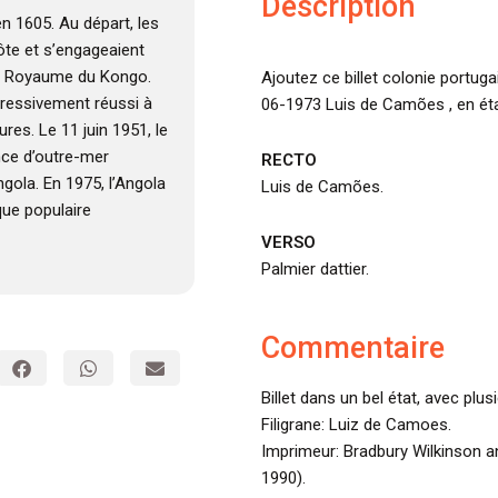
Description
en 1605. Au départ, les
côte et s’engageaient
 le Royaume du Kongo.
Ajoutez ce billet colonie portug
ogressivement réussi à
06-1973 Luis de Camões , en éta
res. Le 11 juin 1951, le
nce d’outre-mer
RECTO
ngola. En 1975, l’Angola
Luis de Camões.
que populaire
VERSO
Palmier dattier.
Commentaire
Billet dans un bel état, avec plus
Filigrane: Luiz de Camoes.
Imprimeur: Bradbury Wilkinson
1990).