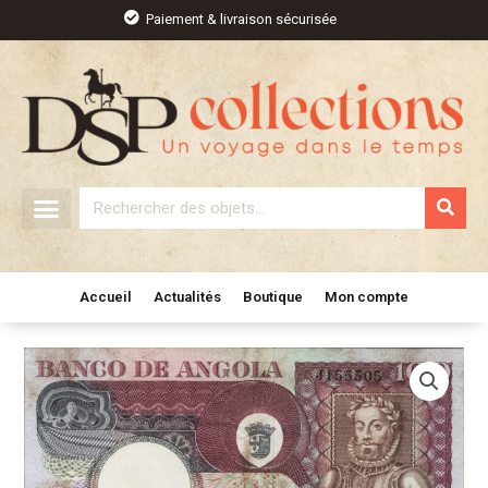
Aller
Paiement & livraison sécurisée
au
contenu
Rechercher
Accueil
Actualités
Boutique
Mon compte