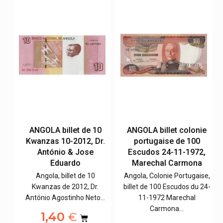
e
ANGOLA billet de 10
ANGOLA billet colonie
Kwanzas 10-2012, Dr.
portugaise de 100
,
António & Jose
Escudos 24-11-1972,
Eduardo
Marechal Carmona
e,
Angola, billet de 10
Angola, Colonie Portugaise,
0-
Kwanzas de 2012, Dr.
billet de 100 Escudos du 24-
António Agostinho Neto…
11-1972 Marechal
Carmona…
1,40
€