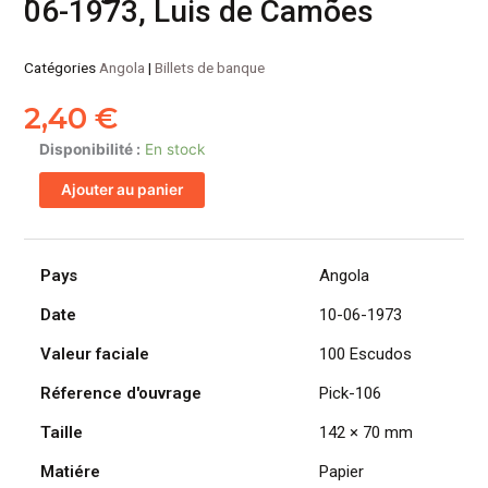
06-1973, Luis de Camões
Catégories
Angola
|
Billets de banque
2,40
€
quantité
Disponibilité :
En stock
de
Ajouter au panier
ANGOLA
billet
colonie
portugaise
Pays
Angola
de
Date
10-06-1973
100
Escudos
Valeur faciale
100 Escudos
10-
06-
Réference d'ouvrage
Pick-106
1973,
Taille
142 × 70 mm
Luis
de
Matiére
Papier
Camões