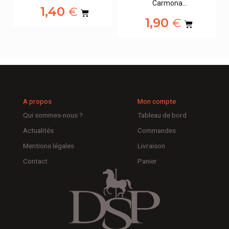
Carmona…
1,40
€
1,90
€
A propos
Mon compte
Qui sommes-nous ?
Tableau de bord
Actualités
Commandes
Mentions légales
Livraison
Contact
Panier