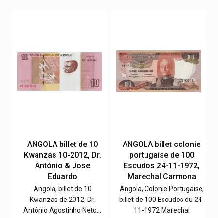
e
ANGOLA billet de 10
ANGOLA billet colonie
Kwanzas 10-2012, Dr.
portugaise de 100
,
António & Jose
Escudos 24-11-1972,
Eduardo
Marechal Carmona
e,
Angola, billet de 10
Angola, Colonie Portugaise,
0-
Kwanzas de 2012, Dr.
billet de 100 Escudos du 24-
António Agostinho Neto…
11-1972 Marechal