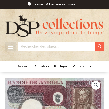
Aller
Paiement & livraison sécurisée
au
contenu
Rechercher
Accueil
Actualités
Boutique
Mon compte