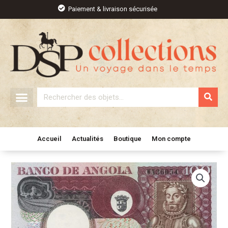
Aller
Paiement & livraison sécurisée
au
contenu
Rechercher
Accueil
Actualités
Boutique
Mon compte