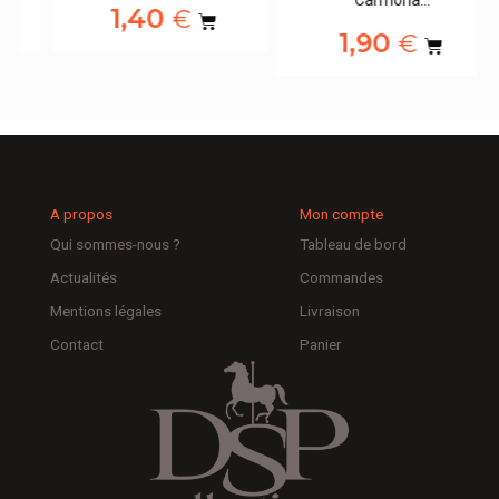
Carmona…
1,40
€
1,90
€
A propos
Mon compte
Qui sommes-nous ?
Tableau de bord
Actualités
Commandes
Mentions légales
Livraison
Contact
Panier