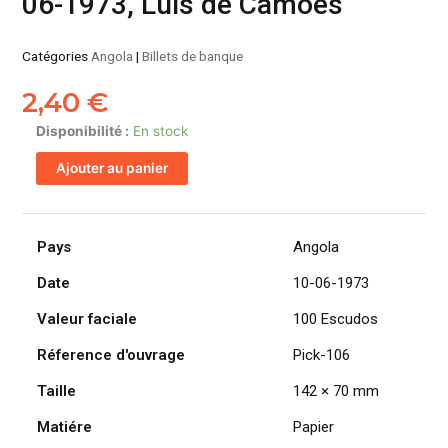
06-1973, Luis de Camões
Catégories
Angola
|
Billets de banque
2,40
€
quantité
Disponibilité :
En stock
de
Ajouter au panier
ANGOLA
billet
colonie
portugaise
Pays
Angola
de
Date
10-06-1973
100
Escudos
Valeur faciale
100 Escudos
10-
06-
Réference d'ouvrage
Pick-106
1973,
Taille
142 × 70 mm
Luis
de
Matiére
Papier
Camões