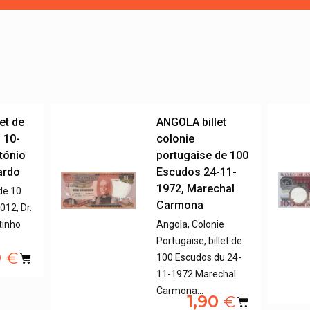
et de
ANGOLA billet
 10-
colonie
ntónio
portugaise de 100
ardo
Escudos 24-11-
1972, Marechal
 de 10
Carmona
12, Dr.
tinho
Angola, Colonie
Portugaise, billet de
0
€
100 Escudos du 24-
11-1972 Marechal
Carmona…
1,90
€