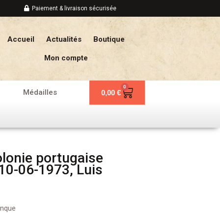
Paiement & livraison sécurisée
Accueil
Actualités
Boutique
Mon compte
0
Panier
Médailles
0,00
€
lonie portugaise
10-06-1973, Luis
anque