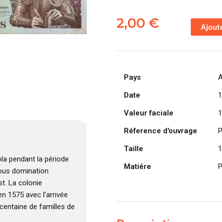
quantité
de
2,00
€
Ajout
ANGOLA
billet
colonie
portugaise
Pays
A
de
100
Date
1
Escudos
Valeur faciale
1
10-
06-
Réference d'ouvrage
P
1973,
Taille
1
Luis
la pendant la période
de
Matiére
P
 sous domination
Camões
t. La colonie
n 1575 avec l’arrivée
centaine de familles de