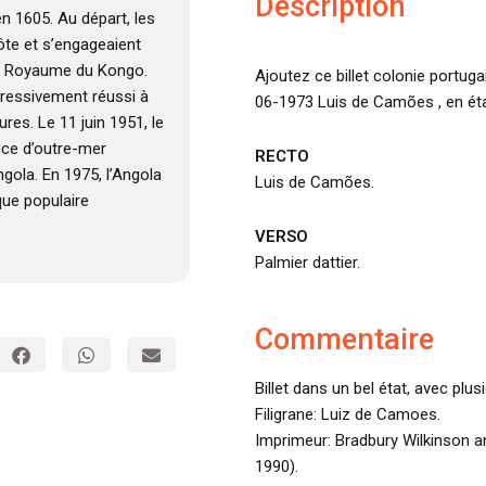
Description
en 1605. Au départ, les
côte et s’engageaient
 le Royaume du Kongo.
Ajoutez ce billet colonie portug
ogressivement réussi à
06-1973 Luis de Camões , en éta
res. Le 11 juin 1951, le
nce d’outre-mer
RECTO
ngola. En 1975, l’Angola
Luis de Camões.
que populaire
VERSO
Palmier dattier.
Commentaire
Billet dans un bel état, avec plus
Filigrane: Luiz de Camoes.
Imprimeur: Bradbury Wilkinson
1990).