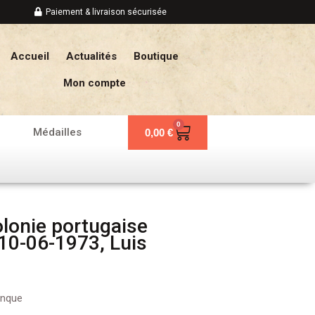
Paiement & livraison sécurisée
Accueil
Actualités
Boutique
Mon compte
0
Panier
Médailles
0,00
€
lonie portugaise
10-06-1973, Luis
anque