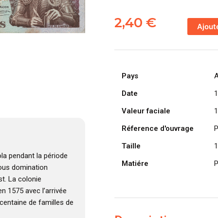
quantité
de
2,40
€
Ajout
ANGOLA
billet
colonie
portugaise
Pays
A
de
100
Date
1
Escudos
Valeur faciale
1
10-
06-
Réference d'ouvrage
P
1973,
Taille
1
Luis
la pendant la période
de
Matiére
P
 sous domination
Camões
t. La colonie
n 1575 avec l’arrivée
centaine de familles de