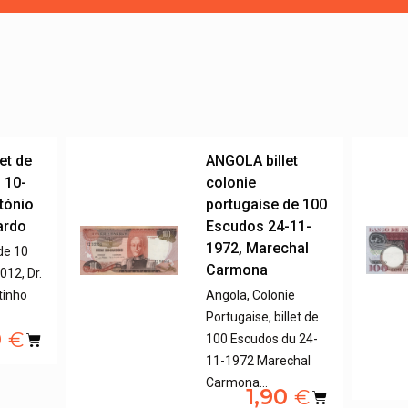
et de
ANGOLA billet
 10-
colonie
ntónio
portugaise de 100
ardo
Escudos 24-11-
1972, Marechal
 de 10
Carmona
12, Dr.
tinho
Angola, Colonie
Portugaise, billet de
0
€
100 Escudos du 24-
11-1972 Marechal
Carmona…
1,90
€