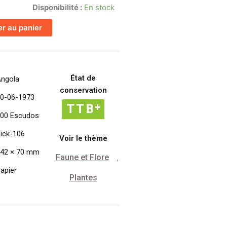
Disponibilité :
En stock
er au panier
État de
ngola
conservation
0-06-1973
00 Escudos
ick-106
Voir le thème
42 × 70 mm
Faune et Flore
,
apier
Plantes