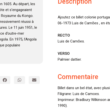
Description
en 1605. Au départ, les
côte et s’engageaient
 le Royaume du Kongo.
Ajoutez ce billet colonie portug
ogressivement réussi à
06-1973 Luis de Camões , en éta
res. Le 11 juin 1951, le
nce d’outre-mer
RECTO
ngola. En 1975, l’Angola
Luis de Camões.
que populaire
VERSO
Palmier dattier.
Commentaire
Billet dans un bel état, avec plus
Filigrane: Luis de Camoes.
Imprimeur: Bradbury Wilkinson
1990).