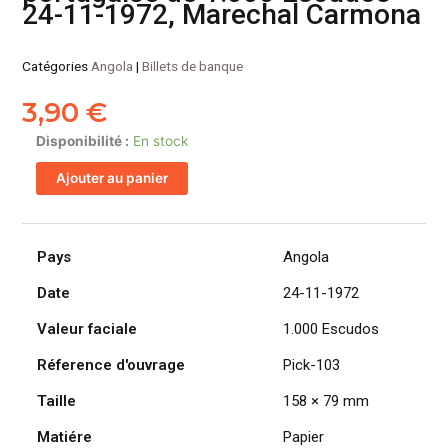
24-11-1972, Marechal Carmona
Catégories
Angola
|
Billets de banque
3,90
€
quantité
Disponibilité :
En stock
de
Ajouter au panier
ANGOLA
billet
colonie
portugaise
Pays
Angola
de
Date
24-11-1972
1.000
Escudos
Valeur faciale
1.000 Escudos
24-
11-
Réference d'ouvrage
Pick-103
1972,
Taille
158 × 79 mm
Marechal
Carmona
Matiére
Papier