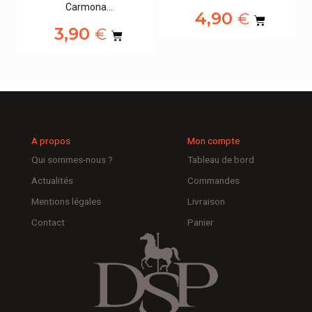
Carmona…
4,90
€
3,90
€
A propos
Mon compte
Qui sommes-nous ?
Tableau de bord
Actualités
Commandes
Mentions légales
Livraison
Contact
Panier