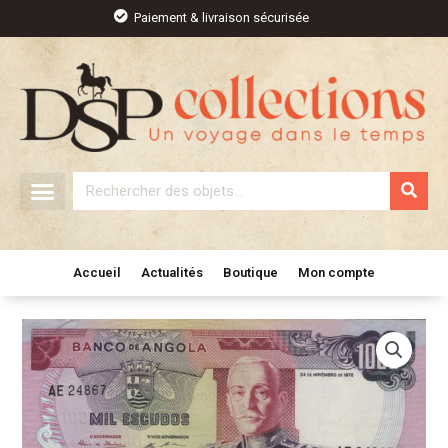
Aller
Paiement & livraison sécurisée
au
contenu
Rechercher
Accueil
Actualités
Boutique
Mon compte