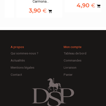
Carmona…
4,90
€
3,90
€
A propos
Mon compte
Qui sommes-nous ?
Tableau de bord
Actualités
Commandes
Mentions légales
Livraison
Contact
Panier