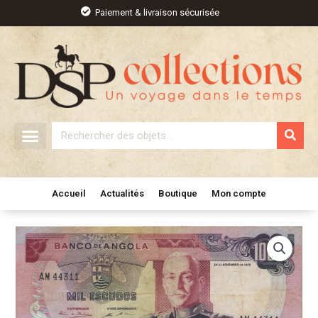
Aller
Paiement & livraison sécurisée
au
contenu
Rechercher
Accueil
Actualités
Boutique
Mon compte