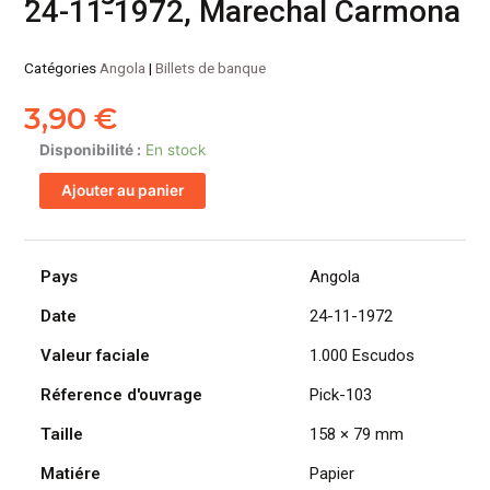
24-11-1972, Marechal Carmona
Catégories
Angola
|
Billets de banque
3,90
€
quantité
Disponibilité :
En stock
de
Ajouter au panier
ANGOLA
billet
colonie
portugaise
Pays
Angola
de
Date
24-11-1972
1.000
Escudos
Valeur faciale
1.000 Escudos
24-
11-
Réference d'ouvrage
Pick-103
1972,
Taille
158 × 79 mm
Marechal
Carmona
Matiére
Papier