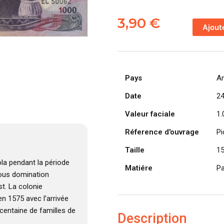
quantité
de
3,90
€
Ajout
ANGOLA
billet
colonie
portugaise
Pays
A
de
1.000
Date
2
Escudos
Valeur faciale
1.
24-
11-
Réference d'ouvrage
Pi
1972,
Taille
1
Marechal
Carmona
la pendant la période
Matiére
Pa
 sous domination
t. La colonie
n 1575 avec l’arrivée
centaine de familles de
Description