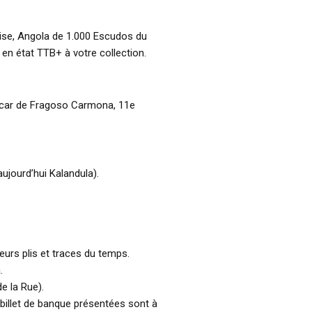
aise, Angola de 1.000 Escudos du
n état TTB+ à votre collection.
scar de Fragoso Carmona, 11e
jourd’hui Kalandula).
ieurs plis et traces du temps.
.
e la Rue).
billet de banque présentées sont à