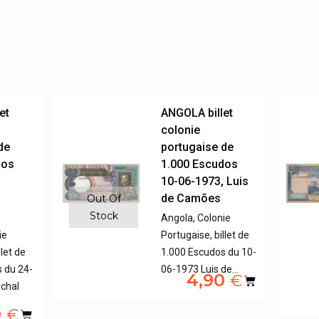
et
ANGOLA billet
colonie
de
portugaise de
dos
1.000 Escudos
,
10-06-1973, Luis
de Camões
Out Of
Stock
Angola, Colonie
ie
Portugaise, billet de
llet de
1.000 Escudos du 10-
 du 24-
06-1973 Luis de…
4,90
€
chal
0
€