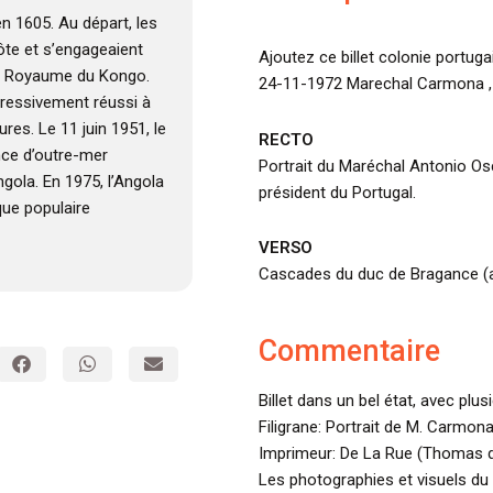
en 1605. Au départ, les
côte et s’engageaient
Ajoutez ce billet colonie portug
 le Royaume du Kongo.
24-11-1972 Marechal Carmona , e
ogressivement réussi à
res. Le 11 juin 1951, le
RECTO
nce d’outre-mer
Portrait du Maréchal Antonio O
ngola. En 1975, l’Angola
président du Portugal.
que populaire
VERSO
Cascades du duc de Bragance (au
Commentaire
Billet dans un bel état, avec plus
Filigrane: Portrait de M. Carmona
Imprimeur: De La Rue (Thomas d
Les photographies et visuels du 