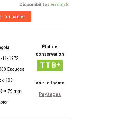
Disponibilité :
En stock
er au panier
État de
ngola
conservation
4-11-1972
000 Escudos
ck-103
Voir le thème
58 × 79 mm
Paysages
pier