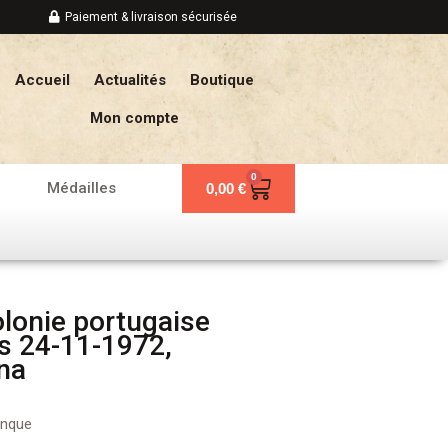
Paiement & livraison sécurisée
Accueil
Actualités
Boutique
Mon compte
0
Panier
Médailles
0,00
€
lonie portugaise
s 24-11-1972,
na
anque