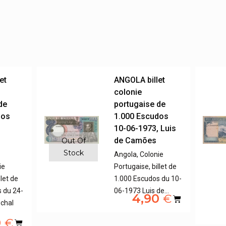
et
ANGOLA billet
colonie
de
portugaise de
dos
1.000 Escudos
,
10-06-1973, Luis
de Camões
Out Of
Stock
Angola, Colonie
ie
Portugaise, billet de
llet de
1.000 Escudos du 10-
 du 24-
06-1973 Luis de…
4,90
€
chal
0
€