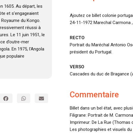
en 1605. Au départ, les
côte et s’engageaient
Ajoutez ce billet colonie portug
 le Royaume du Kongo.
24-11-1972 Marechal Carmona , e
ogressivement réussi à
res. Le 11 juin 1951, le
RECTO
nce d’outre-mer
Portrait du Maréchal Antonio O
ngola. En 1975, l’Angola
président du Portugal.
que populaire
VERSO
Cascades du duc de Bragance (au
Commentaire
Billet dans un bel état, avec plus
Filigrane: Portrait de M. Carmona
Imprimeur: De La Rue (Thomas d
Les photographies et visuels du 