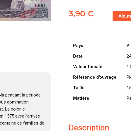
quantité
de
3,90
€
Ajout
ANGOLA
billet
colonie
portugaise
Pays
A
de
1.000
Date
2
Escudos
Valeur faciale
1.
24-
11-
Réference d'ouvrage
Pi
1972,
Taille
1
Marechal
Carmona
la pendant la période
Matiére
Pa
 sous domination
t. La colonie
n 1575 avec l’arrivée
centaine de familles de
Description