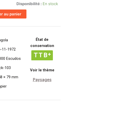
Disponibilité :
En stock
er au panier
État de
ngola
conservation
4-11-1972
000 Escudos
ck-103
Voir le thème
58 × 79 mm
Paysages
pier