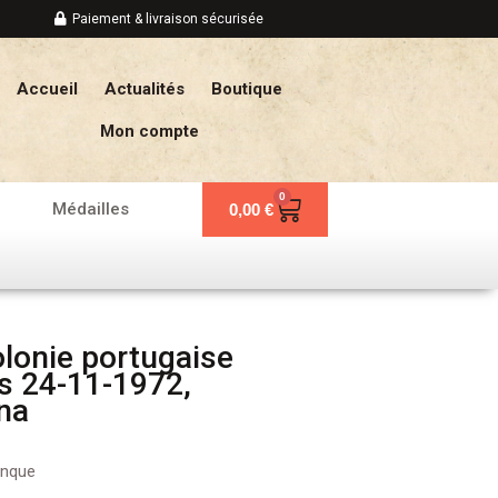
Paiement & livraison sécurisée
Accueil
Actualités
Boutique
Mon compte
0
Panier
Médailles
0,00
€
lonie portugaise
s 24-11-1972,
na
anque