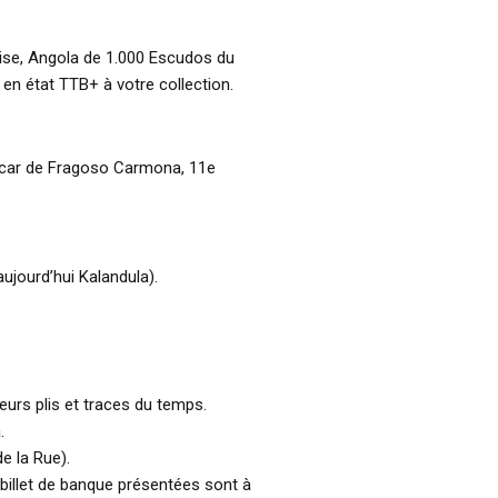
aise, Angola de 1.000 Escudos du
n état TTB+ à votre collection.
scar de Fragoso Carmona, 11e
jourd’hui Kalandula).
ieurs plis et traces du temps.
.
e la Rue).
billet de banque présentées sont à