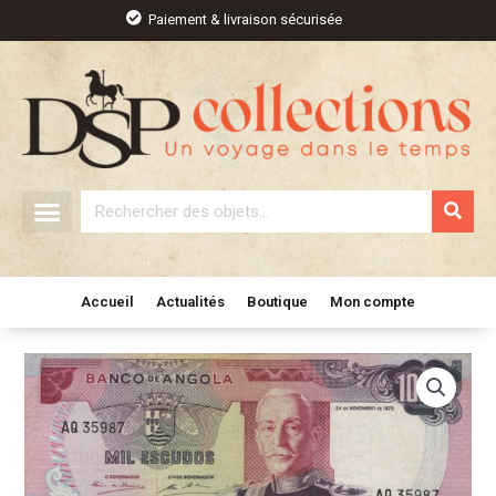
Aller
Paiement & livraison sécurisée
au
contenu
Rechercher
Accueil
Actualités
Boutique
Mon compte