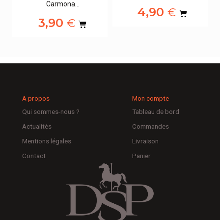
Carmona…
4,90
€
3,90
€
A propos
Mon compte
Qui sommes-nous ?
Tableau de bord
Actualités
Commandes
Mentions légales
Livraison
Contact
Panier