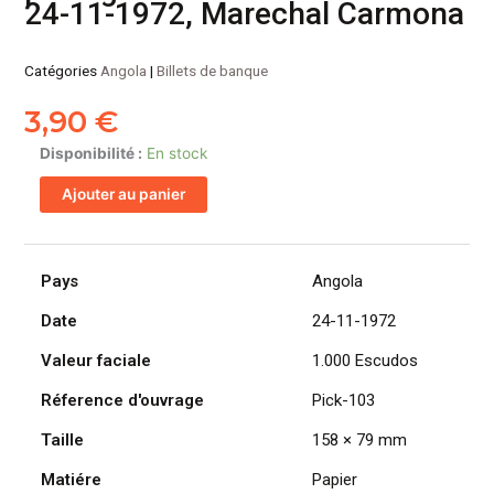
24-11-1972, Marechal Carmona
Catégories
Angola
|
Billets de banque
3,90
€
quantité
Disponibilité :
En stock
de
Ajouter au panier
ANGOLA
billet
colonie
portugaise
Pays
Angola
de
Date
24-11-1972
1.000
Escudos
Valeur faciale
1.000 Escudos
24-
11-
Réference d'ouvrage
Pick-103
1972,
Taille
158 × 79 mm
Marechal
Carmona
Matiére
Papier