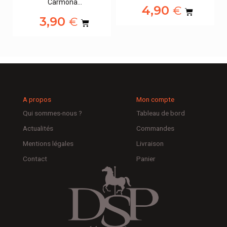
Carmona…
4,90
€
3,90
€
A propos
Mon compte
Qui sommes-nous ?
Tableau de bord
Actualités
Commandes
Mentions légales
Livraison
Contact
Panier