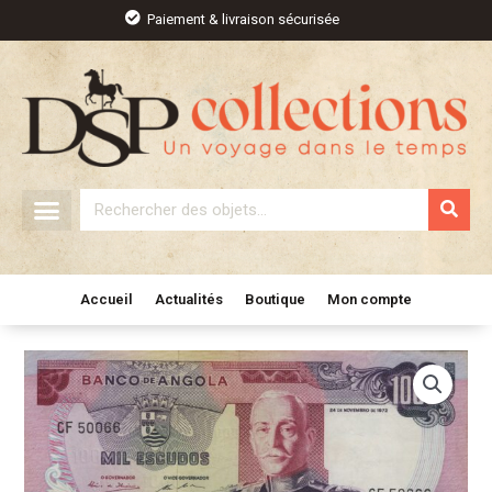
Aller
Paiement & livraison sécurisée
au
contenu
Rechercher
Accueil
Actualités
Boutique
Mon compte