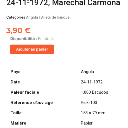
24-11-1972, Marechal Carmona
Catégories
Angola
|
Billets de banque
3,90
€
quantité
Disponibilité :
En stock
de
Ajouter au panier
ANGOLA
billet
colonie
portugaise
Pays
Angola
de
Date
24-11-1972
1.000
Escudos
Valeur faciale
1.000 Escudos
24-
11-
Réference d'ouvrage
Pick-103
1972,
Taille
158 × 79 mm
Marechal
Carmona
Matiére
Papier