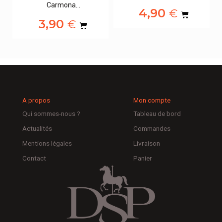
Carmona…
4,90
€
3,90
€
A propos
Mon compte
Qui sommes-nous ?
Tableau de bord
Actualités
Commandes
Mentions légales
Livraison
Contact
Panier