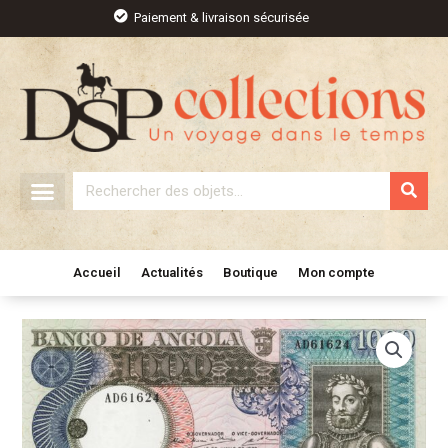
Aller
Paiement & livraison sécurisée
au
contenu
Rechercher
Accueil
Actualités
Boutique
Mon compte