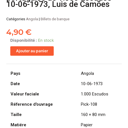
10-06-1973, Luis de Camões
Catégories
Angola
|
Billets de banque
4,90
€
quantité
Disponibilité :
En stock
de
Ajouter au panier
ANGOLA
billet
colonie
portugaise
Pays
Angola
de
Date
10-06-1973
1.000
Escudos
Valeur faciale
1.000 Escudos
10-
06-
Réference d'ouvrage
Pick-108
1973,
Taille
160 × 80 mm
Luis
de
Matiére
Papier
Camões