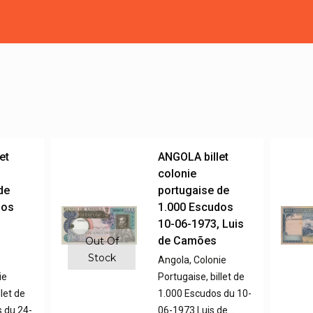
et
ANGOLA billet
colonie
de
portugaise de
dos
1.000 Escudos
,
10-06-1973, Luis
de Camões
Out Of
Stock
Angola, Colonie
ie
Portugaise, billet de
llet de
1.000 Escudos du 10-
 du 24-
06-1973 Luis de…