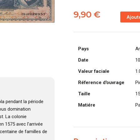
quantité
de
9,90
€
Ajout
ANGOLA
billet
colonie
portugaise
Pays
A
de
1.000
Date
1
Escudos
Valeur faciale
1.
10-
06-
Réference d'ouvrage
Pi
1970,
Taille
1
Americo
Tomás
la pendant la période
Matiére
Pa
 sous domination
t. La colonie
n 1575 avec l’arrivée
centaine de familles de