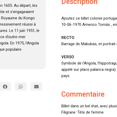
Description
en 1605. Au départ, les
côte et s’engageaient
 le Royaume du Kongo.
Ajoutez ce billet colonie portug
ogressivement réussi à
10-06-1970 Americo Tomás , en é
res. Le 11 juin 1951, le
nce d’outre-mer
RECTO
ngola. En 1975, l’Angola
Barrage de Mabubas, et portrait
que populaire
VERSO
Symbole de l’Angola, l’hippotrag
appelé sur place palanca negra)
pays.
Commentaire
Billet dans un bel état, avec plus
Filigrane: Tête de femme.