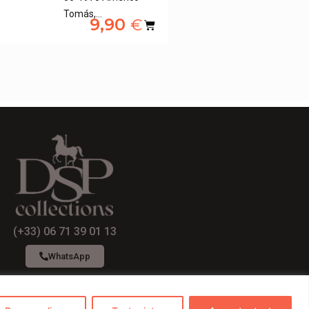
Tomás,…
9,90
€
(+33) 06 71 39 01 13
WhatsApp