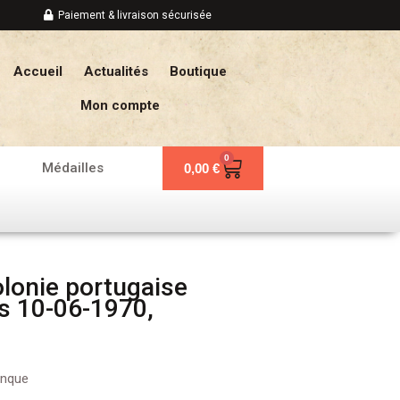
Paiement & livraison sécurisée
Accueil
Actualités
Boutique
Mon compte
0
Panier
Médailles
0,00
€
lonie portugaise
s 10-06-1970,
anque