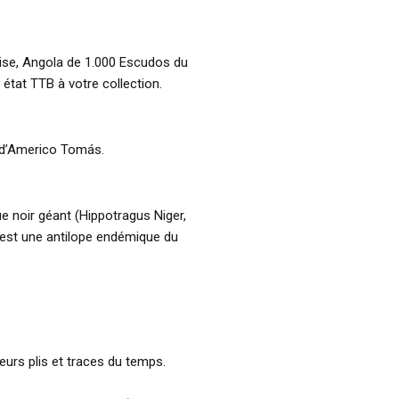
aise, Angola de 1.000 Escudos du
tat TTB à votre collection.
 d’Americo Tomás.
ue noir géant (Hippotragus Niger,
 est une antilope endémique du
ieurs plis et traces du temps.