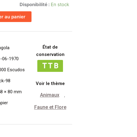
Disponibilité :
En stock
er au panier
État de
ngola
conservation
0-06-1970
000 Escudos
ck-98
Voir le thème
58 × 80 mm
Animaux
,
pier
Faune et Flore