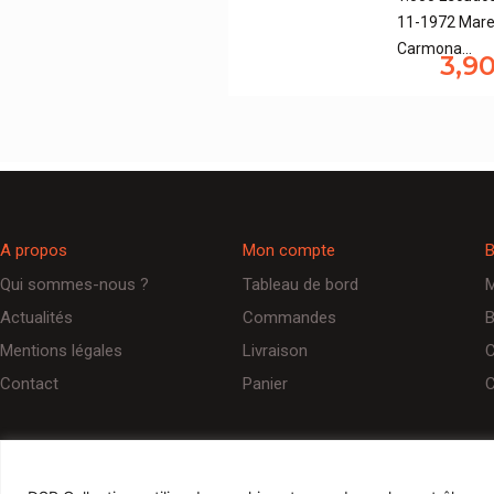
11-1972 Mare
Carmona…
3,9
A propos
Mon compte
B
Qui sommes-nous ?
Tableau de bord
M
Actualités
Commandes
B
Mentions légales
Livraison
C
Contact
Panier
C