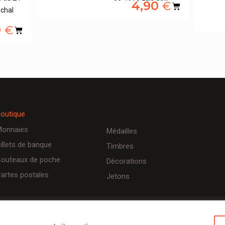
4,90
€
chal
0
€
outique
onnaies
Médailles
illets de banque
Timbres
outeaux de poche
Décorations
artes postales
Jetons