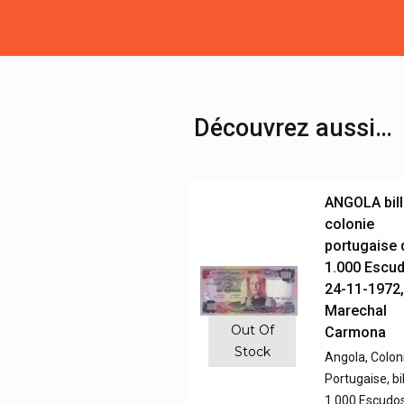
Découvrez aussi…
ANGOLA bill
colonie
portugaise 
1.000 Escu
24-11-1972
Marechal
Out Of
Carmona
Stock
Angola, Colon
Portugaise, bi
1.000 Escudos