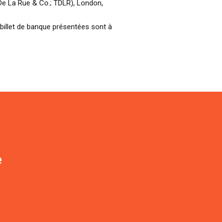
e La Rue & Co.; TDLR), London,
billet de banque présentées sont à
e