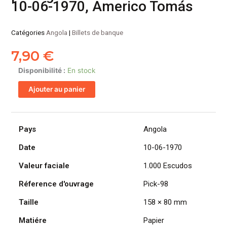
10-06-1970, Americo Tomás
Catégories
Angola
|
Billets de banque
7,90
€
quantité
Disponibilité :
En stock
de
Ajouter au panier
ANGOLA
billet
colonie
portugaise
Pays
Angola
de
Date
10-06-1970
1.000
Escudos
Valeur faciale
1.000 Escudos
10-
06-
Réference d'ouvrage
Pick-98
1970,
Taille
158 × 80 mm
Americo
Tomás
Matiére
Papier