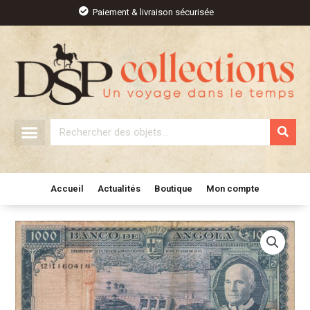
Aller
Paiement & livraison sécurisée
au
contenu
Rechercher
Accueil
Actualités
Boutique
Mon compte