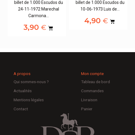
u
billet de 1.000 Escudos du
billet de 1.000 Escudos du
24-11-1972 Marechal
10-06-1973 Luis de…
Carmona…
4,90
€
3,90
€
A propos
Mon compte
Qui sommes-nous ?
Tableau de bord
Actualités
Commandes
Mentions légales
Livraison
Contact
Panier