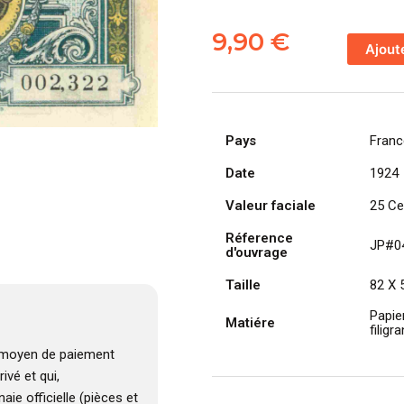
quantité
de
9,90
€
Ajout
FRANCE
billet
Chambre
de
Pays
Franc
Commerce
RÉGION
Date
1924
CENTRE,
Valeur faciale
25 Ce
25
Cts,
Réference
JP#0
1
d'ouvrage
Août
Taille
82 X
1924
Papie
Matiére
filigr
moyen de paiement
ivé et qui,
e officielle (pièces et