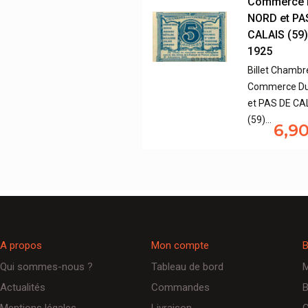
Commerce 
NORD et PA
CALAIS (59)
1925
Billet Chambr
Commerce D
et PAS DE CA
(59)…
6,9
A propos
Mon compte
B
Qui sommes-nous ?
Tableau de bord
M
Actualités
Commandes
B
Mentions légales
Livraison
C