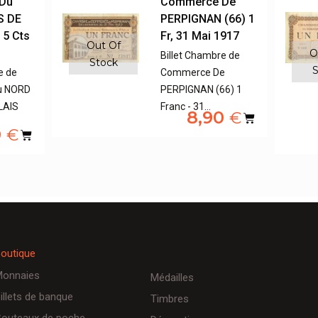
Du
Commerce De
S DE
PERPIGNAN (66) 1
 5 Cts
Fr, 31 Mai 1917
Out Of
O
Billet Chambre de
Stock
S
e de
Commerce De
u NORD
PERPIGNAN (66) 1
LAIS
Franc - 31…
8,90
€
0
€
outique
onnaies
Médailles
illets de banque
Timbres
outeaux de poche