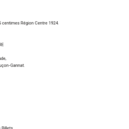
 centimes Région Centre 1924.
RE
ude,
luçon-Gannat.
Billets