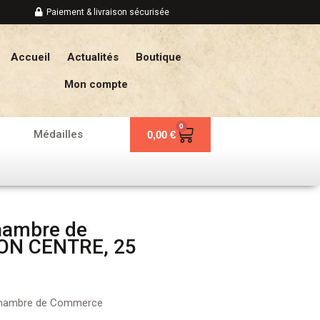
Paiement & livraison sécurisée
Accueil
Actualités
Boutique
Mon compte
0
Panier
Médailles
0,00
€
hambre de
ON CENTRE, 25
hambre de Commerce