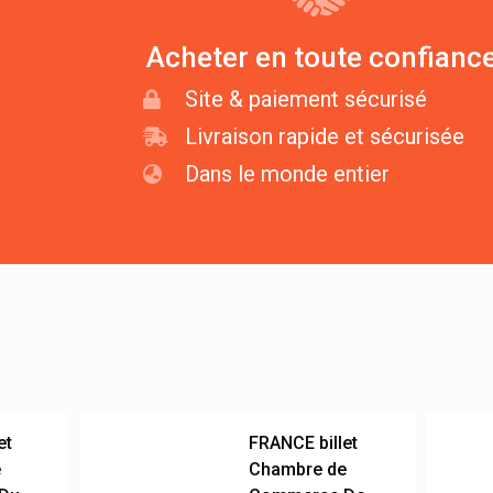
Acheter en toute confianc
Site & paiement sécurisé
Livraison rapide et sécurisée
Dans le monde entier
et
FRANCE billet
e
Chambre de