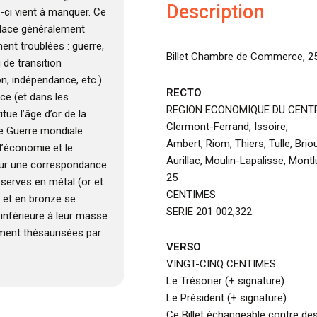
Description
e-ci vient à manquer. Ce
place généralement
nt troublées : guerre,
Billet Chambre de Commerce, 25
u de transition
n, indépendance, etc.).
RECTO
ce (et dans les
REGION ECONOMIQUE DU CENT
tue l’âge d’or de la
Clermont-Ferrand, Issoire,
e Guerre mondiale
Ambert, Riom, Thiers, Tulle, Brio
’économie et le
Aurillac, Moulin-Lapalisse, Mont
sur une correspondance
25
éserves en métal (or et
CENTIMES
t et en bronze se
SERIE 201 002,322.
 inférieure à leur masse
ment thésaurisées par
VERSO
VINGT-CINQ CENTIMES
Le Trésorier (+ signature)
Le Président (+ signature)
Ce Billet échangeable contre des 