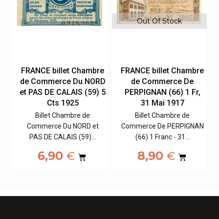
Out Of Stock
Out Of 
 billet Chambre
FRANCE billet Chambre
FRANCE bill
mmerce Du NORD
de Commerce De
de Commer
DE CALAIS (59) 5
PERPIGNAN (66) 1 Fr,
DE DÔME (6
Cts 1925
31 Mai 1917
Janv.
let Chambre de
Billet Chambre de
Billet Ch
rce Du NORD et
Commerce De PERPIGNAN
Commerce 
DE CALAIS (59)…
(66) 1 Franc - 31…
DÔME (63) 
,90
8,90
8,9
€
€