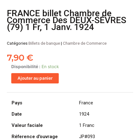
FRANCE billet Chambre de
Commerce Des DEUX-SÉVRES
(79) 1 Fr, 1 Janv. 1924
Catégories
Billets de banque
|
Chambre de Commerce
7,90
€
quantité
Disponibilité :
En stock
de
Ajouter au panier
FRANCE
billet
Chambre
de
Pays
France
Commerce
Date
1924
Des
DEUX-
Valeur faciale
1 Franc
SÉVRES
(79)
Réference d'ouvrage
JP#093