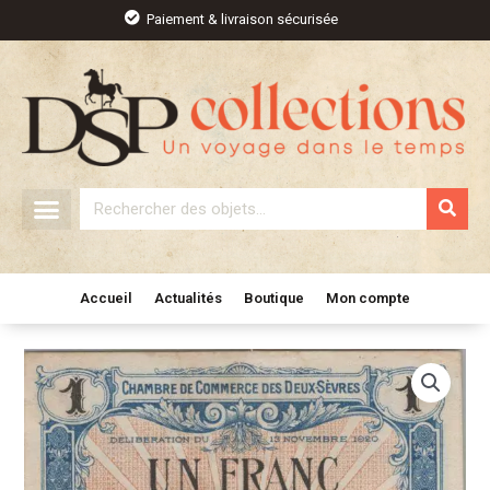
Aller
Paiement & livraison sécurisée
au
contenu
Rechercher
Accueil
Actualités
Boutique
Mon compte