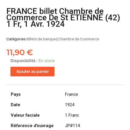
FRANCE billet Chambre de
Commerce De St ETIENNE (42)
1 Fr, 1 Avr. 1924
Catégories
Billets de banque
|
Chambre de Commerce
11,90
€
quantité
Disponibilité :
En stock
de
Ajouter au panier
FRANCE
billet
Chambre
de
Pays
France
Commerce
Date
1924
De
St
Valeur faciale
1 Franc
ETIENNE
(42)
Réference d'ouvrage
JP#114