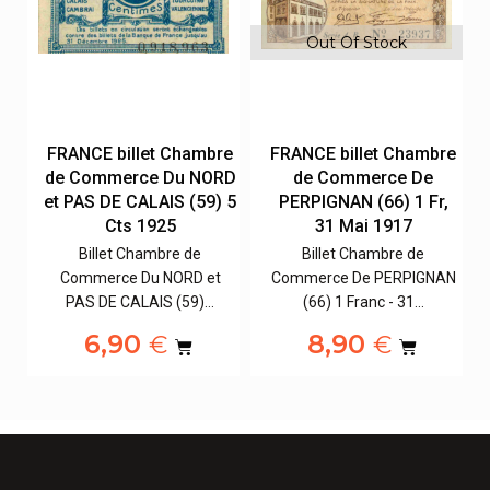
Out Of Stock
re
FRANCE billet Chambre
FRANCE billet Chambre
Y
de Commerce Du NORD
de Commerce De
et PAS DE CALAIS (59) 5
PERPIGNAN (66) 1 Fr,
Cts 1925
31 Mai 1917
Billet Chambre de
Billet Chambre de
Commerce Du NORD et
Commerce De PERPIGNAN
PAS DE CALAIS (59)…
(66) 1 Franc - 31…
6,90
8,90
€
€