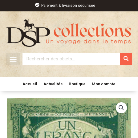
Aller
Paiement & livraison sécurisée
au
contenu
Rechercher
Accueil
Actualités
Boutique
Mon compte