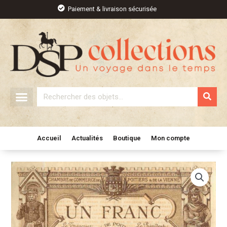
Aller
Paiement & livraison sécurisée
au
contenu
Rechercher
Accueil
Actualités
Boutique
Mon compte