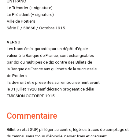
UN FRANC
Le Trésorier (+ signature)
Le Président (+ signature)
Ville de Poitiers
Série D / 58668 / Octobre 1915.
VERSO
Les bons émis, garantis par un dépôt d’égale
valeur à la Banque de France, sont échangeables
par dix ou multlipes de dix contre des Billets de
la Banque de France aux guichets de la succursale
de Poitiers
Ils devront être présentés au remboursement avant
le 31 juillet 1920 sauf décision progeant ce délai
EMISSION OCTOBRE 1915.
Commentaire
Billet en état SUP, pli léger au centre, légères traces de comptage et
du temps, sans trous d’épingle, papier frais et craquant.