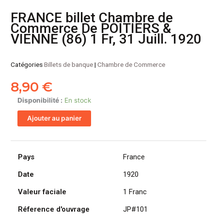
FRANCE billet Chambre de
Commerce De POITIERS &
VIENNE (86) 1 Fr, 31 Juill. 1920
Catégories
Billets de banque
|
Chambre de Commerce
8,90
€
quantité
Disponibilité :
En stock
de
Ajouter au panier
FRANCE
billet
Chambre
de
Pays
France
Commerce
Date
1920
De
POITIERS
Valeur faciale
1 Franc
&
VIENNE
Réference d'ouvrage
JP#101