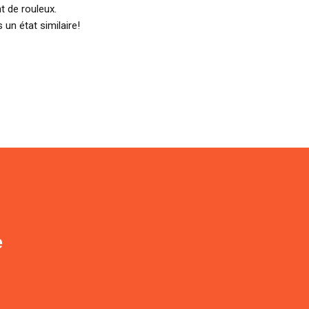
 de rouleux.
s un état similaire!
e