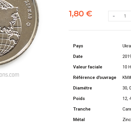
quantité
de
1,80
€
-
UKRAINE,
pièce
de
10
Pays
Hryven
Ukra
2019,
Date
201
Participant
Valeur faciale
dans
10 H
les
Référence d'ouvrage
KM
conflits
Diamétre
à
30,
l'étranger
Poids
12, 
Tranche
Can
Métal
Zinc