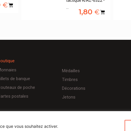
tactique KrAZ-6322 -
0
€
…
1,80
€
outique
onnaies
Médailles
illets de banque
Timbres
outeaux de poche
Décorations
artes postales
Jetons
 ce que vous souhaitez activer.
Conditions d’utilisateurs
Politique de confidentialité