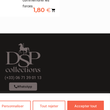
commémorer les
forces…
1,80
€
(+33) 06 71 39 01 13
WhatsApp
Personnaliser
Tout rejeter
Accepter tout