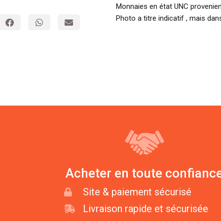
Monnaies en état UNC provenient
Photo a titre indicatif , mais dan
Acheter en toute confianc
Site & paiement sécurisé
Livraison rapide et sécurisée