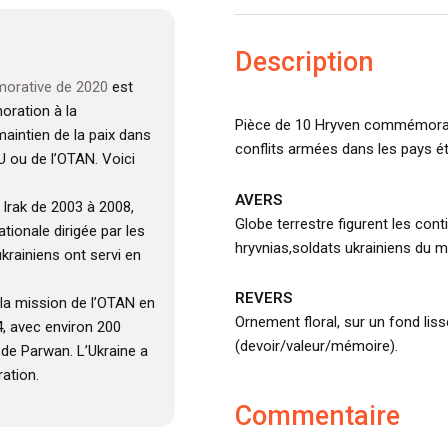
Description
orative de 2020
est
ration à la
Pièce de 10 Hryven commémorati
maintien de la paix dans
conflits armées dans les pays é
U ou de l’OTAN. Voici
AVERS
 Irak de 2003 à 2008,
Globe terrestre figurent les cont
ationale dirigée par les
hryvnias,soldats ukrainiens du ma
krainiens ont servi en
REVERS
 la mission de l’OTAN en
Ornement floral, sur un fond liss
, avec environ 200
(devoir/valeur/mémoire).
 de Parwan. L’Ukraine a
ation.
Commentaire