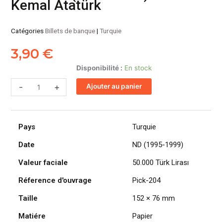
Kemal Atatürk
Catégories
Billets de banque
|
Turquie
3,90
€
quantité
Disponibilité :
En stock
de
-
+
Ajouter au panier
TURQUIE
billet
de
50.000
Pays
Turquie
Türk
Lirası
Date
ND (1995-1999)
ND
Valeur faciale
50.000 Türk Lirası
(1995-
1999)
Réference d'ouvrage
Pick-204
Mustafa
Taille
152 × 76 mm
Kemal
Atatürk
Matiére
Papier