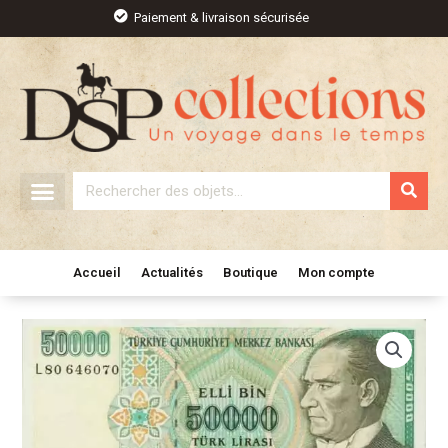
Aller
Paiement & livraison sécurisée
au
contenu
Rechercher
Accueil
Actualités
Boutique
Mon compte