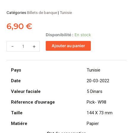
Catégories
Billets de banque
|
Tunisie
6,90
€
quantité
Disponibilité :
En stock
de
-
+
Ajouter au panier
TUNISIE
billet
de
5
Pays
Tunisie
Dinars
2022
Date
20-03-2022
Slaheddine
Valeur faciale
5 Dinars
el-
Amami
Réference d'ouvrage
Pick- W98
Taille
144 X 73 mm
Matiére
Papier