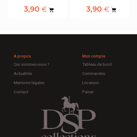
3,90
3,90
€
€
A propos
Mon compte
Qui sommes-nous ?
Tableau de bord
Actualités
Commandes
Mentions légales
Livraison
Contact
Panier