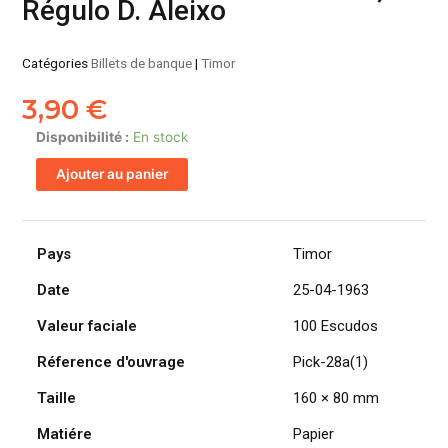
Régulo D. Aleixo
Catégories
Billets de banque
|
Timor
3,90
€
quantité
Disponibilité :
En stock
de
Ajouter au panier
TIMOR
billet
colonie
portugaise
Pays
Timor
de
Date
25-04-1963
100
Escudos
Valeur faciale
100 Escudos
25-
04-
Réference d'ouvrage
Pick-28a(1)
1963,
Taille
160 × 80 mm
Régulo
D.
Matiére
Papier
Aleixo