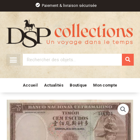
Aller
Paiement & livraison sécurisée
au
contenu
Rechercher
Accueil
Actualités
Boutique
Mon compte