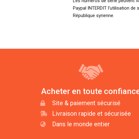
Les numéros de série peuvent var
Paypal INTERDIT l’utilisation de 
République syrienne.
Acheter en toute confianc
Site & paiement sécurisé
Livraison rapide et sécurisée
Dans le monde entier