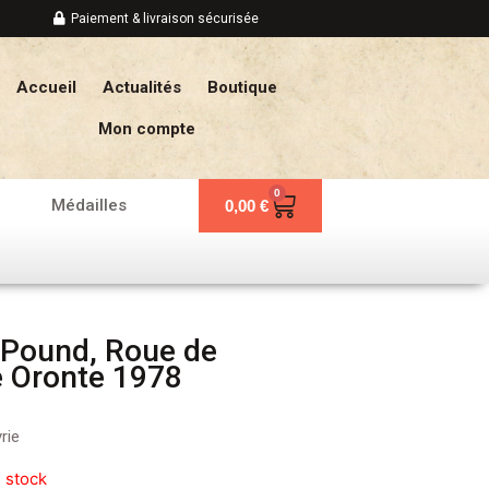
Paiement & livraison sécurisée
Accueil
Actualités
Boutique
Mon compte
0
Panier
Médailles
0,00
€
1 Pound, Roue de
e Oronte 1978
rie
 stock