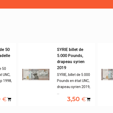
 de 50
SYRIE billet de
adelle
5.000 Pounds,
drapeau syrien
2019
de 50
at UNC,
SYRIE, billet de 5.000
ep 1998,
Pounds en état UNC,
drapeau syrien 2019,
…
0
3,50
€
€