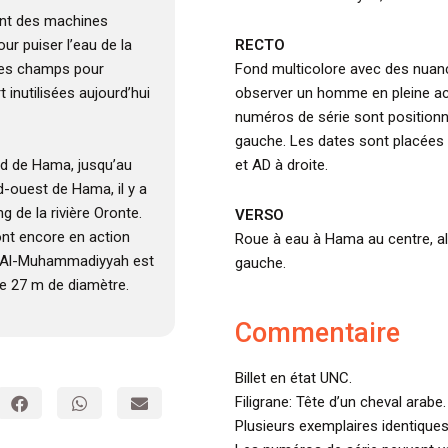
ont des machines
RECTO
ur puiser l’eau de la
Fond multicolore avec des nuanc
 les champs pour
observer un homme en pleine act
rt inutilisées aujourd’hui
numéros de série sont positionn
gauche. Les dates sont placées
et AD à droite.
ud de Hama, jusqu’au
d-ouest de Hama, il y a
g de la rivière Oronte.
VERSO
ont encore en action
Roue à eau à Hama au centre, ali
e d’Al-Muhammadiyyah est
gauche.
ure 27 m de diamètre.
Commentaire
Billet en état UNC.
Filigrane: Tête d’un cheval arabe.
Plusieurs exemplaires identiques