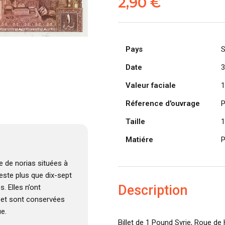
2,90
€
Pays
S
Date
3
Valeur faciale
1
Réference d'ouvrage
P
Taille
1
Matiére
P
e de norias situées à
reste plus que dix-sept
Description
. Elles n’ont
e et sont conservées
e.
Billet de 1 Pound Syrie, Roue de