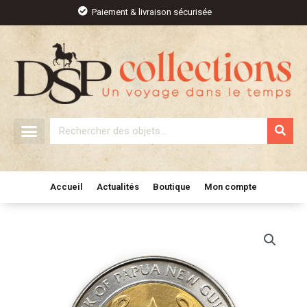
Aller
Paiement & livraison sécurisée
au
contenu
Rechercher
Accueil
Actualités
Boutique
Mon compte