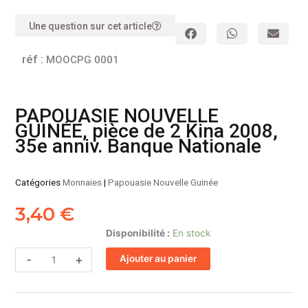
Une question sur cet article
réf :
MOOCPG 0001
PAPOUASIE NOUVELLE
GUINÉE, pièce de 2 Kina 2008,
35e anniv. Banque Nationale
Catégories
Monnaies
|
Papouasie Nouvelle Guinée
3,40
€
quantité
Disponibilité :
En stock
de
-
+
Ajouter au panier
PAPOUASIE
NOUVELLE
GUINÉE,
pièce