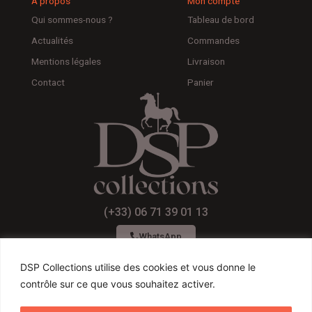
A propos
Mon compte
Qui sommes-nous ?
Tableau de bord
Actualités
Commandes
Mentions légales
Livraison
Contact
Panier
(+33) 06 71 39 01 13
WhatsApp
DSP Collections utilise des cookies et vous donne le
contrôle sur ce que vous souhaitez activer.
F
I
Y