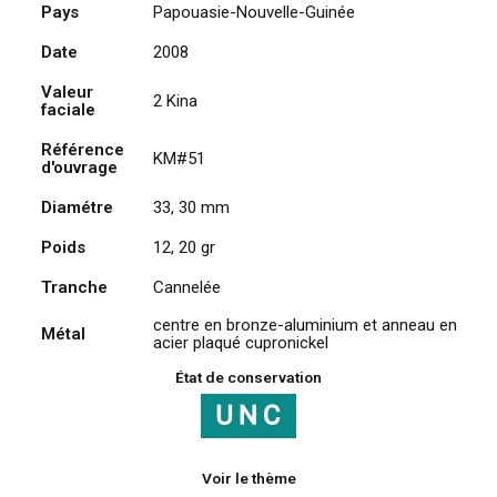
Pays
Papouasie-Nouvelle-Guinée
de
2
Date
2008
Kina
Valeur
2008,
2 Kina
faciale
35e
anniv.
Référence
KM#51
d'ouvrage
Banque
Nationale
Diamétre
33, 30 mm
Poids
12, 20 gr
Tranche
Cannelée
centre en bronze-aluminium et anneau en
Métal
acier plaqué cupronickel
État de conservation
Voir le thème