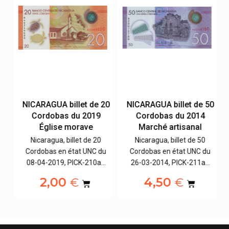
NICARAGUA billet de 20
NICARAGUA billet de 50
4
Cordobas du 2019
Cordobas du 2014
de
Église morave
Marché artisanal
Nicaragua, billet de 20
Nicaragua, billet de 50
u
Cordobas en état UNC du
Cordobas en état UNC du
…
08-04-2019, PICK-210a…
26-03-2014, PICK-211a…
2,00
4,50
€
€