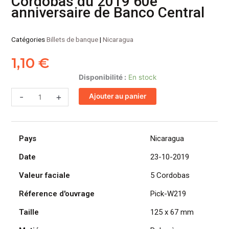
Cordobas du 2019 60e
anniversaire de Banco Central
Catégories
Billets de banque
|
Nicaragua
1,10
€
quantité
Disponibilité :
En stock
de
-
+
Ajouter au panier
NICARAGUA
billet
de
5
Pays
Nicaragua
Cordobas
du
Date
23-10-2019
2019
Valeur faciale
5 Cordobas
60e
anniversaire
Réference d'ouvrage
Pick-W219
de
Taille
125 x 67 mm
Banco
Central