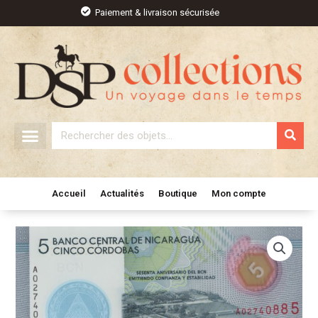
Aller
Paiement & livraison sécurisée
au
contenu
Rechercher
Accueil
Actualités
Boutique
Mon compte