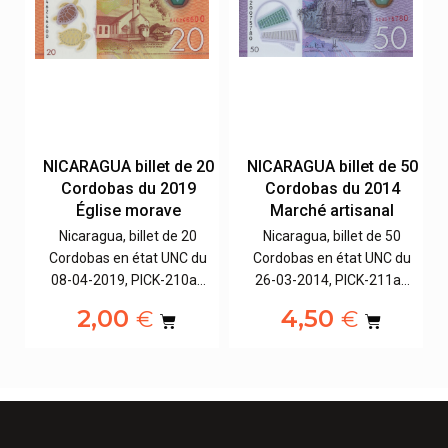
NICARAGUA billet de 20
NICARAGUA billet de 50
4
Cordobas du 2019
Cordobas du 2014
de
Église morave
Marché artisanal
Nicaragua, billet de 20
Nicaragua, billet de 50
u
Cordobas en état UNC du
Cordobas en état UNC du
…
08-04-2019, PICK-210a…
26-03-2014, PICK-211a…
2,00
4,50
€
€