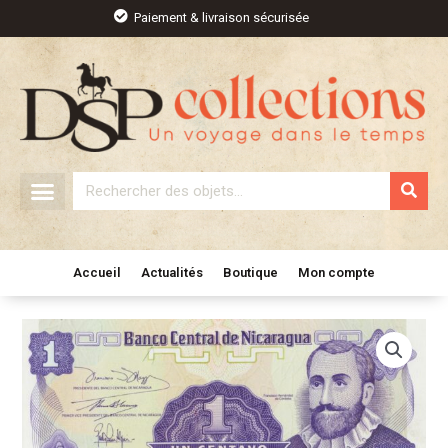
Aller
Paiement & livraison sécurisée
au
contenu
Rechercher
Accueil
Actualités
Boutique
Mon compte