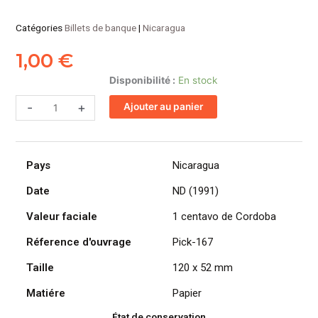
Catégories
Billets de banque
|
Nicaragua
1,00
€
quantité
Disponibilité :
En stock
de
-
+
Ajouter au panier
NICARAGUA
billet
de
1
Pays
Nicaragua
centavo
de
Date
ND (1991)
Cordoba
Valeur faciale
1 centavo de Cordoba
ND
(1991)
Réference d'ouvrage
Pick-167
Francisco
Taille
120 x 52 mm
Córdoba
Matiére
Papier
État de conservation