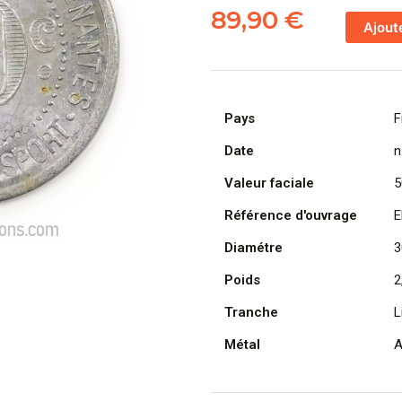
de
89,90
€
Ajout
NANTES
[44],
Compagni
des
Pays
F
Tramways
50
Date
n
Centimes
Valeur faciale
5
Référence d'ouvrage
E
Diamétre
3
Poids
2
Tranche
L
Métal
A