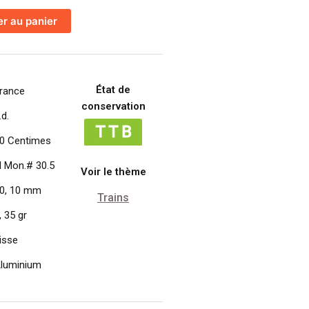
er au panier
e
État de
rance
conservation
.d.
0 Centimes
l Mon.# 30.5
Voir le thème
0, 10 mm
Trains
, 35 gr
isse
luminium