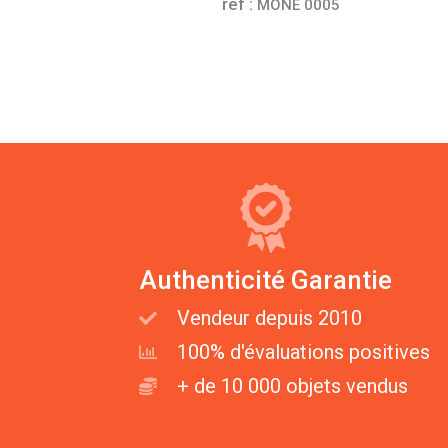
réf :
MONE 0005
Authenticité Garantie
Vendeur depuis 2010
100% d'évaluations positives
+ de 10 000 objets vendus