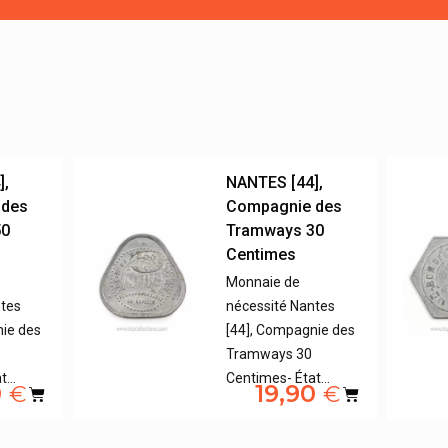
],
NANTES [44],
 des
Compagnie des
50
Tramways 30
Centimes
Monnaie de
ntes
nécessité Nantes
nie des
[44], Compagnie des
Tramways 30
at…
Centimes- État…
0
19,90
€
€