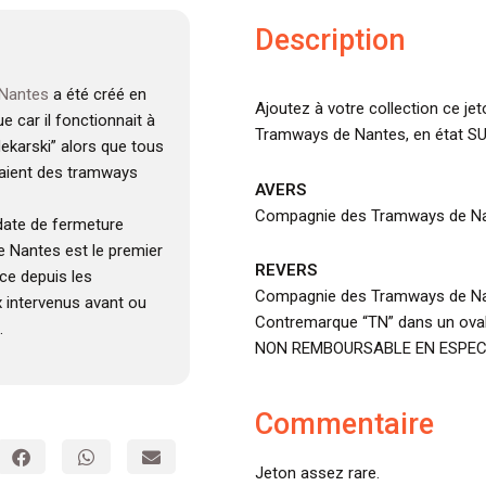
Description
Nantes
a été créé en
Ajoutez à votre collection ce j
e car il fonctionnait à
Tramways de Nantes, en état SU
ekarski” alors que tous
isaient des tramways
AVERS
Compagnie des Tramways de Nan
 date de fermeture
e Nantes est le premier
REVERS
ce depuis les
Compagnie des Tramways de Nan
 intervenus avant ou
Contremarque “TN” dans un oval
.
NON REMBOURSABLE EN ESPEC
Commentaire
Jeton assez rare.