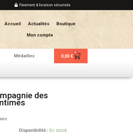
Paiement & livraison sécurisée
Accueil
Actualités
Boutique
Mon compte
0
Panier
Médailles
0,00
€
ompagnie des
ntimes
ies
Disponibilité :
En stock