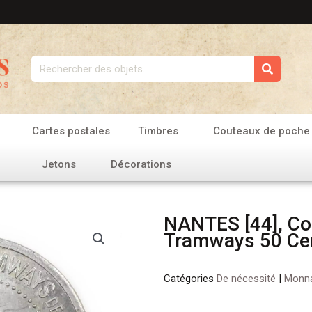
Rechercher
Cartes postales
Timbres
Couteaux de poche
Jetons
Décorations
NANTES [44], C
Tramways 50 Ce
Catégories
De nécessité
|
Monna
quantité