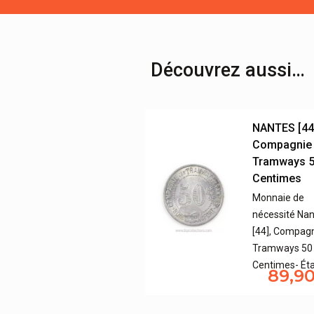
Découvrez aussi…
NANTES [44
Compagnie
Tramways 
Centimes
Monnaie de
nécessité Na
[44], Compag
Tramways 50
Centimes- Ét
89,9