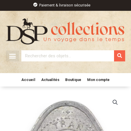
Aller
Paiement & livraison sécurisée
au
contenu
Rechercher
Accueil
Actualités
Boutique
Mon compte