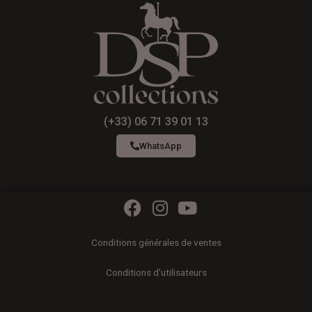
(+33) 06 71 39 01 13
WhatsApp
F
I
Y
a
n
o
c
s
u
Conditions générales de ventes
e
t
t
b
a
u
Conditions d’utilisateurs
o
g
b
o
r
e