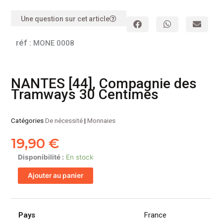
Une question sur cet article
réf :
MONE 0008
NANTES [44], Compagnie des
Tramways 30 Centimes
Catégories
De nécessité
|
Monnaies
19,90
€
quantité
Disponibilité :
En stock
de
Ajouter au panier
NANTES
[44],
Compagnie
des
Pays
France
Tramways