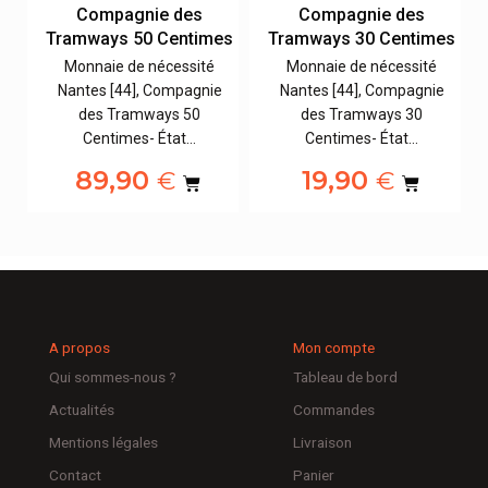
Compagnie des
Compagnie des
es
Tramways 50 Centimes
Tramways 30 Centimes
Monnaie de nécessité
Monnaie de nécessité
Nantes [44], Compagnie
Nantes [44], Compagnie
des Tramways 50
des Tramways 30
Centimes- État…
Centimes- État…
89,90
19,90
€
€
A propos
Mon compte
Qui sommes-nous ?
Tableau de bord
Actualités
Commandes
Mentions légales
Livraison
Contact
Panier