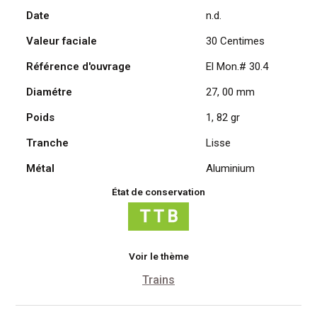
Date
n.d.
30
Centimes
Valeur faciale
30 Centimes
Référence d'ouvrage
El Mon.# 30.4
Diamétre
27, 00 mm
Poids
1, 82 gr
Tranche
Lisse
Métal
Aluminium
État de conservation
Voir le thème
Trains