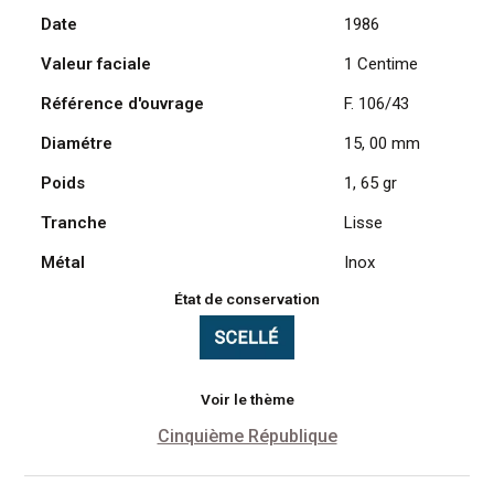
Date
1986
Épi
1986
Valeur faciale
1 Centime
UNC
-
Référence d'ouvrage
F. 106/43
sous
Diamétre
15, 00 mm
scellée
Poids
1, 65 gr
Tranche
Lisse
Métal
Inox
État de conservation
Voir le thème
Cinquième République