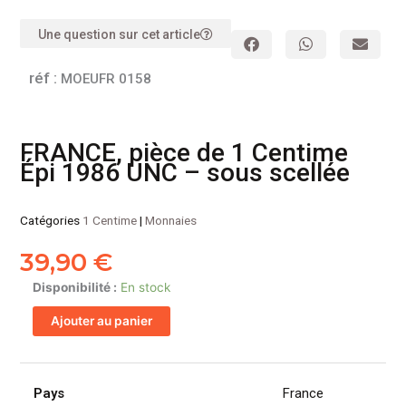
Une question sur cet article
réf :
MOEUFR 0158
FRANCE, pièce de 1 Centime
Épi 1986 UNC – sous scellée
Catégories
1 Centime
|
Monnaies
39,90
€
quantité
Disponibilité :
En stock
de
Ajouter au panier
FRANCE,
pièce
de
1
Pays
France
Centime