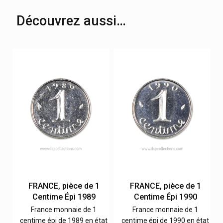
Découvrez aussi…
FRANCE, pièce de 1
FRANCE, pièce de 1
Centime Épi 1989
Centime Épi 1990
France monnaie de 1
France monnaie de 1
at
centime épi de 1989 en état
centime épi de 1990 en état