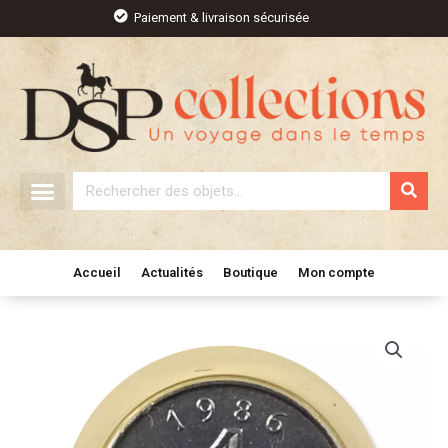
Aller
Paiement & livraison sécurisée
au
contenu
Rechercher
Accueil
Actualités
Boutique
Mon compte