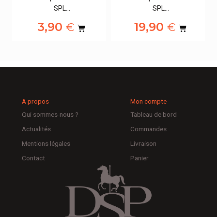
SPL…
SPL…
3,90
19,90
€
€
A propos
Mon compte
Qui sommes-nous ?
Tableau de bord
Actualités
Commandes
Mentions légales
Livraison
Contact
Panier