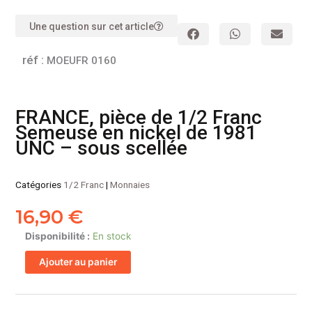
Une question sur cet article
réf :
MOEUFR 0160
FRANCE, pièce de 1/2 Franc
Semeuse en nickel de 1981
UNC – sous scellée
Catégories
1/2 Franc
|
Monnaies
16,90
€
quantité
Disponibilité :
En stock
de
Ajouter au panier
FRANCE,
pièce
de
1/2