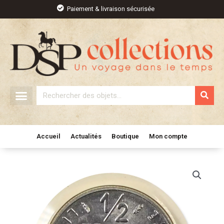
Aller
Paiement & livraison sécurisée
au
contenu
Rechercher
Accueil
Actualités
Boutique
Mon compte