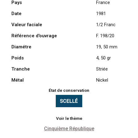
Pays
France
Franc
Date
1981
Semeuse
en
Valeur faciale
1/2 Franc
nickel
de
Référence d'ouvrage
F. 198/20
1981
Diamétre
19, 50 mm
UNC
-
Poids
4, 50 gr
sous
scellée
Tranche
Striée
Métal
Nickel
État de conservation
Voir le thème
Cinquième République