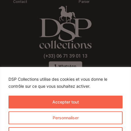
Contact
Panier
(+33) 06 71 39 01 13
WhatsApp
DSP Collections utilise des cookies et vous donne le
contrôle sur ce que vous souhaitez activer.
F
I
Y
a
n
o
Accepter tout
c
s
u
Conditions générales de ventes
e
t
t
Personnaliser
b
a
u
Conditions d’utilisateurs
o
g
b