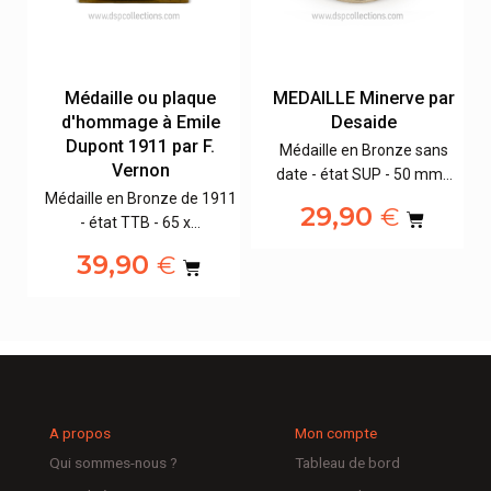
t
Médaille ou plaque
MEDAILLE Minerve par
r
d'hommage à Emile
Desaide
Dupont 1911 par F.
Médaille en Bronze sans
Vernon
s
date - état SUP - 50 mm…
…
Médaille en Bronze de 1911
29,90
€
- état TTB - 65 x…
39,90
€
A propos
Mon compte
Qui sommes-nous ?
Tableau de bord