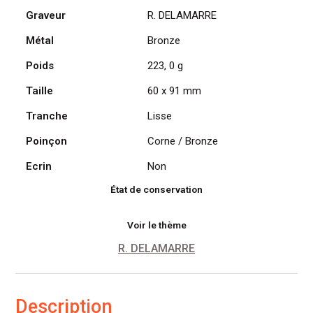
Graveur
R. DELAMARRE
Paris
1951
Métal
Bronze
par
Delamarre
Poids
223, 0 g
Taille
60 x 91 mm
Tranche
Lisse
Poinçon
Corne / Bronze
Ecrin
Non
État de conservation
Voir le thème
R. DELAMARRE
Description