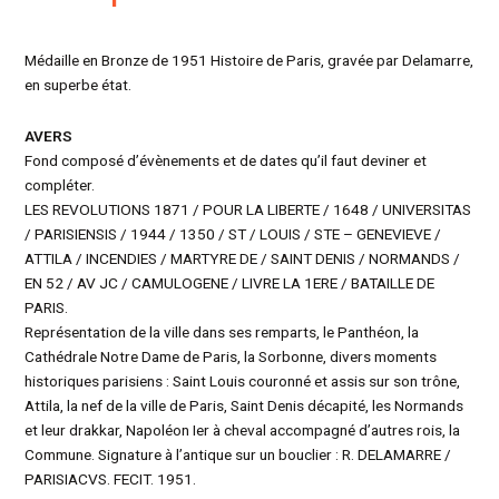
Médaille en Bronze de 1951 Histoire de Paris, gravée par Delamarre,
en superbe état.
AVERS
Fond composé d’évènements et de dates qu’il faut deviner et
compléter.
LES REVOLUTIONS 1871 / POUR LA LIBERTE / 1648 / UNIVERSITAS
/ PARISIENSIS / 1944 / 1350 / ST / LOUIS / STE – GENEVIEVE /
ATTILA / INCENDIES / MARTYRE DE / SAINT DENIS / NORMANDS /
EN 52 / AV JC / CAMULOGENE / LIVRE LA 1ERE / BATAILLE DE
PARIS.
Représentation de la ville dans ses remparts, le Panthéon, la
Cathédrale Notre Dame de Paris, la Sorbonne, divers moments
historiques parisiens : Saint Louis couronné et assis sur son trône,
Attila, la nef de la ville de Paris, Saint Denis décapité, les Normands
et leur drakkar, Napoléon Ier à cheval accompagné d’autres rois, la
Commune. Signature à l’antique sur un bouclier : R. DELAMARRE /
PARISIACVS. FECIT. 1951.