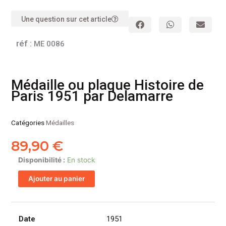
Une question sur cet article
réf :
ME 0086
Médaille ou plaque Histoire de
Paris 1951 par Delamarre
Catégories
Médailles
89,90
€
quantité
Disponibilité :
En stock
de
Ajouter au panier
Médaille
ou
plaque
Histoire
Date
1951
de