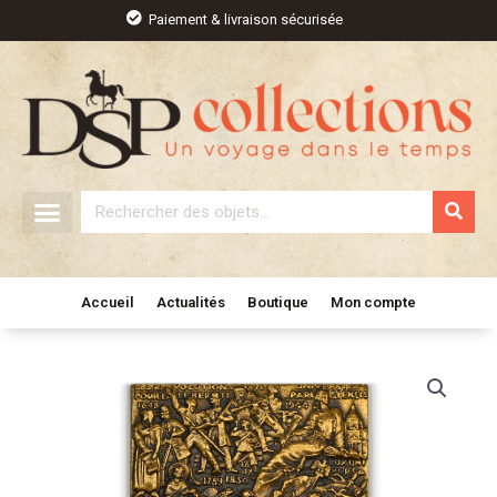
Aller
Paiement & livraison sécurisée
au
contenu
Rechercher
Accueil
Actualités
Boutique
Mon compte