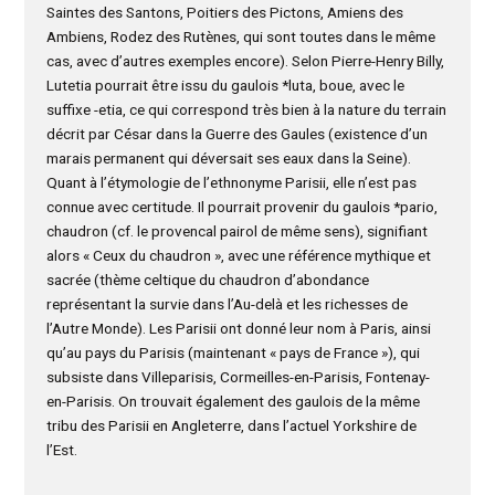
Saintes des Santons, Poitiers des Pictons, Amiens des
Ambiens, Rodez des Rutènes, qui sont toutes dans le même
cas, avec d’autres exemples encore). Selon Pierre-Henry Billy,
Lutetia pourrait être issu du gaulois *luta, boue, avec le
suffixe -etia, ce qui correspond très bien à la nature du terrain
décrit par César dans la Guerre des Gaules (existence d’un
marais permanent qui déversait ses eaux dans la Seine).
Quant à l’étymologie de l’ethnonyme Parisii, elle n’est pas
connue avec certitude. Il pourrait provenir du gaulois *pario,
chaudron (cf. le provencal pairol de même sens), signifiant
alors « Ceux du chaudron », avec une référence mythique et
sacrée (thème celtique du chaudron d’abondance
représentant la survie dans l’Au-delà et les richesses de
l’Autre Monde). Les Parisii ont donné leur nom à Paris, ainsi
qu’au pays du Parisis (maintenant « pays de France »), qui
subsiste dans Villeparisis, Cormeilles-en-Parisis, Fontenay-
en-Parisis. On trouvait également des gaulois de la même
tribu des Parisii en Angleterre, dans l’actuel Yorkshire de
l’Est.