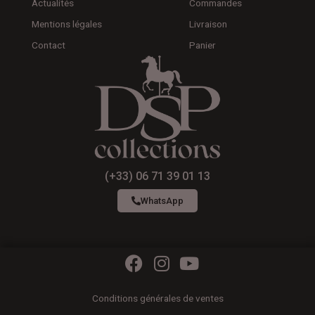
Actualités
Commandes
Mentions légales
Livraison
Contact
Panier
(+33) 06 71 39 01 13
WhatsApp
F
I
Y
a
n
o
c
s
u
Conditions générales de ventes