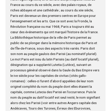
France au cours du xe siècle, avec des palais royaux, de
riches abbayes et une cathédrale ; au cours du xiie siècle,
Paris est devenue un des premiers centres en Europe pour
l’enseignement et les arts. Que ce soit avec la Fronde, la
Révolution française ou mai 1968, Paris a toujours été au
cœur des événements qui ont marqué l’histoire de la France.
La Bibliothèque historique de la ville de Paris permet au
public de se plonger dans la mémoire historique de Paris et
de l’Île-de-France, sous des aspects très variés. Paris doit
son nom au peuple gaulois des Parisii (au nominatif pluriel).
Le mot Paris est issu du latin Parisiis (au datif locatif pluriel),
désignation qui a supplanté Lutetia (Lutèce), suivant un
processus général observé dans la Gaule du Bas Empire vers
le ive siècle pour les capitales de civitas (cités gallo-
romaines) : celles-ci furent d’abord appelées de leur nom
originel complété du nom du peuple dont elles étaient la
capitale, comme Lutecia des Parisii en l’occurrence. Puis le
nom du peuple au datif locatif est seul resté, le nom signifiant
alors chez les Parisii (voir entre autres Angers capitale des
Andécaves, Tours des Turones, Évreux des Eburovices,