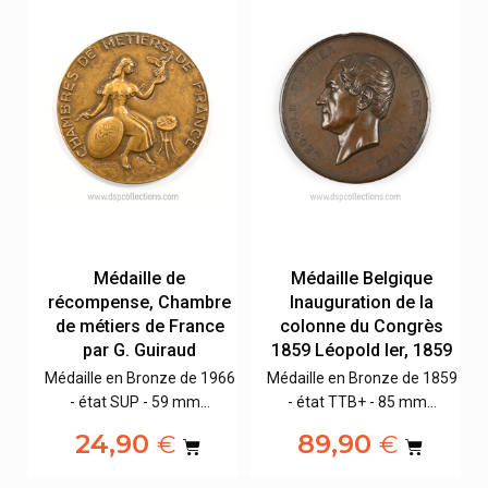
e
Médaille de
Médaille Belgique
récompense, Chambre
Inauguration de la
de métiers de France
colonne du Congrès
par G. Guiraud
1859 Léopold Ier, 1859
64
Médaille en Bronze de 1966
Médaille en Bronze de 1859
- état SUP - 59 mm…
- état TTB+ - 85 mm…
24,90
89,90
€
€