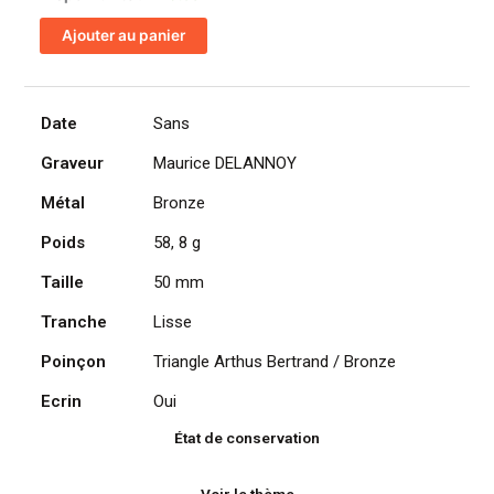
de
Ajouter au panier
Médaille
Jeunesse
et
sports
Date
Sans
Athlète
Graveur
Maurice DELANNOY
antique
par
Métal
Bronze
Maurice
Delannoy
Poids
58, 8 g
Taille
50 mm
Tranche
Lisse
Poinçon
Triangle Arthus Bertrand / Bronze
Ecrin
Oui
État de conservation
Voir le thème