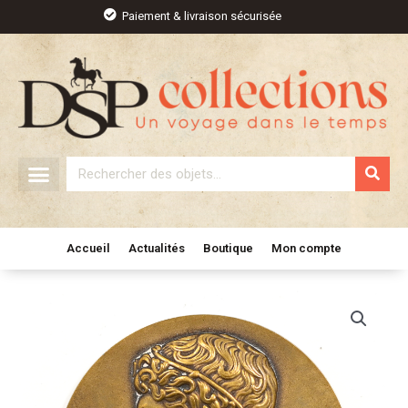
Aller
Paiement & livraison sécurisée
au
contenu
Rechercher
Accueil
Actualités
Boutique
Mon compte