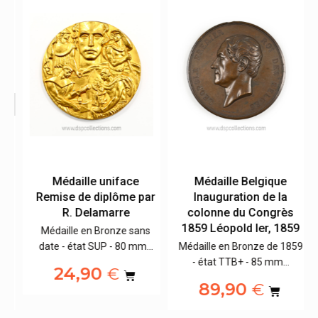
e
Médaille uniface
Médaille Belgique
Remise de diplôme par
Inauguration de la
R. Delamarre
colonne du Congrès
1859 Léopold Ier, 1859
Médaille en Bronze sans
64
date - état SUP - 80 mm…
Médaille en Bronze de 1859
- état TTB+ - 85 mm…
24,90
€
89,90
€