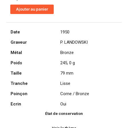
de
Ajouter au panier
Médaille
Fédération
nationale
des
Date
1950
entreprises
Graveur
P. LANDOWSKI
a
commerces
Métal
Bronze
multiples
Poids
245, 0 g
Taille
79 mm
Tranche
Lisse
Poinçon
Corne / Bronze
Ecrin
Oui
État de conservation
Voir le thème