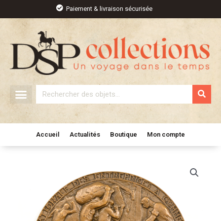
Aller
Paiement & livraison sécurisée
au
contenu
Rechercher
Accueil
Actualités
Boutique
Mon compte