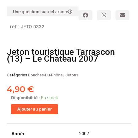
Une question sur cet article
réf :
JETO 0332
Jeton touristique Tarrascon
(13) – Le Château 2007
Catégories
Bouches-Du-Rhône
|
Jetons
4,90
€
quantité
Disponibilité :
En stock
de
Ajouter au panier
Jeton
touristique
Tarrascon
(13)
Année
2007
-