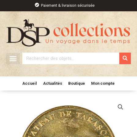
Aller
Paiement & livraison sécurisée
au
contenu
Rechercher
Accueil
Actualités
Boutique
Mon compte