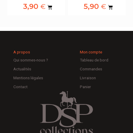
3,90
5,90
€
€
A propos
Mon compte
Qui sommes-nous ?
Tableau de bord
Actualités
Commandes
Mentions légales
Livraison
Contact
Panier