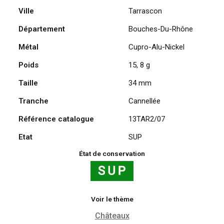
Ville
Tarrascon
Le
Château
Département
Bouches-Du-Rhône
2007
Métal
Cupro-Alu-Nickel
Poids
15, 8 g
Taille
34 mm
Tranche
Cannellée
Référence catalogue
13TAR2/07
Etat
SUP
État de conservation
Voir le thème
Châteaux