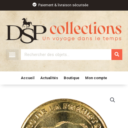
Aller
Paiement & livraison sécurisée
au
contenu
Rechercher
Accueil
Actualités
Boutique
Mon compte