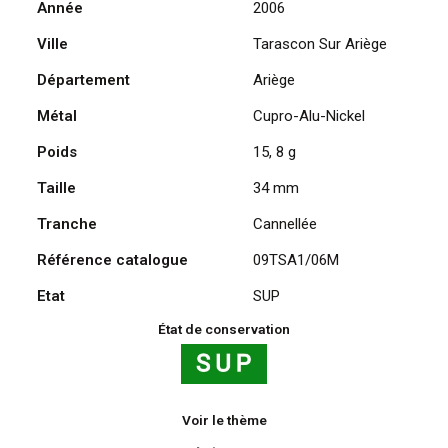
Année
2006
Ariège
Ville
Tarascon Sur Ariège
(09)
-
Département
Ariège
Parc
de
Métal
Cupro-Alu-Nickel
la
Poids
15, 8 g
préhistoire,
bison
Taille
34 mm
2006
Tranche
Cannellée
Référence catalogue
09TSA1/06M
Etat
SUP
État de conservation
Voir le thème