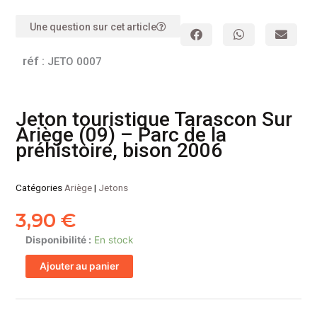
Une question sur cet article
réf :
JETO 0007
Jeton touristique Tarascon Sur
Ariège (09) – Parc de la
préhistoire, bison 2006
Catégories
Ariège
|
Jetons
3,90
€
quantité
Disponibilité :
En stock
de
Ajouter au panier
Jeton
touristique
Tarascon
Sur