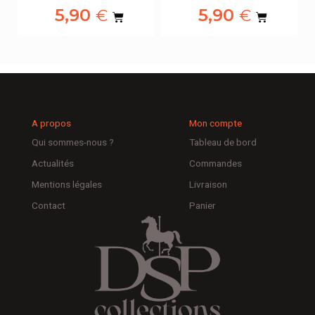
5,90
5,90
€
€
A propos
Mon compte
Qui sommes-nous ?
Tableau de bord
Actualités
Commandes
Mentions légales
Livraison
Contact
Panier