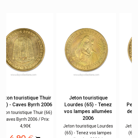
Jeton touristique
Jeton touristique Thuir
z
Perdigan (66) - Palais
(66) - Caves Byrrh 2006
s
des rois de Majorque
Jeton touristique Thuir (66)
2006
- Caves Byrrh 2006 / Prix:
s
Jeton touristique Perdigan
4,90€
s
(66) - Palais des rois de
4,90