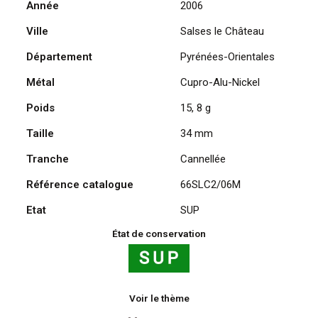
Année
2006
Château
Ville
Salses le Château
(66)
-
Département
Pyrénées-Orientales
Fort
de
Métal
Cupro-Alu-Nickel
Salses
Poids
15, 8 g
2006
Taille
34 mm
Tranche
Cannellée
Référence catalogue
66SLC2/06M
Etat
SUP
État de conservation
Voir le thème