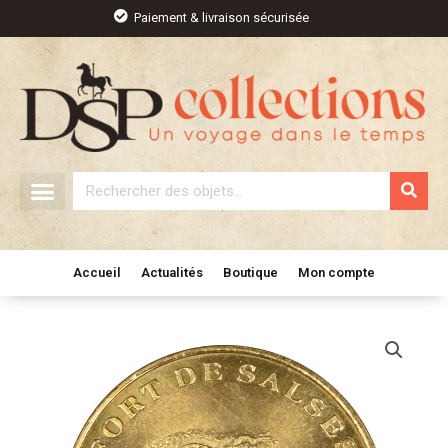
Aller
Paiement & livraison sécurisée
au
contenu
Rechercher
Accueil
Actualités
Boutique
Mon compte