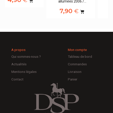
€
Majorque 2006…
3,90
€
A propos
Mon compte
Qui sommes-nous ?
Tableau de bord
Actualités
Commandes
Mentions légales
Livraison
Contact
Panier