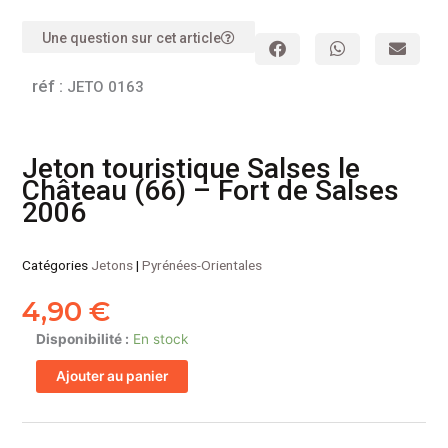
Une question sur cet article
réf :
JETO 0163
Jeton touristique Salses le
Château (66) – Fort de Salses
2006
Catégories
Jetons
|
Pyrénées-Orientales
4,90
€
quantité
Disponibilité :
En stock
de
Ajouter au panier
Jeton
touristique
Salses
le