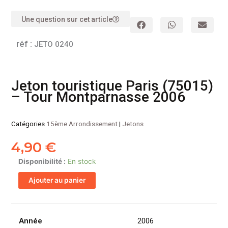
Une question sur cet article
réf :
JETO 0240
Jeton touristique Paris (75015)
– Tour Montparnasse 2006
Catégories
15ème Arrondissement
|
Jetons
4,90
€
quantité
Disponibilité :
En stock
de
Ajouter au panier
Jeton
touristique
Paris
(75015)
Année
2006
-