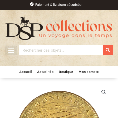
Aller
Paiement & livraison sécurisée
au
contenu
Rechercher
Accueil
Actualités
Boutique
Mon compte