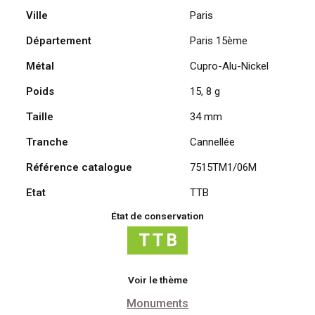
Ville
Paris
Tour
Montparnasse
Département
Paris 15ème
2006
Métal
Cupro-Alu-Nickel
Poids
15, 8 g
Taille
34 mm
Tranche
Cannellée
Référence catalogue
7515TM1/06M
Etat
TTB
État de conservation
Voir le thème
Monuments