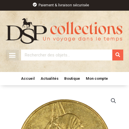
Aller
Paiement & livraison sécurisée
au
contenu
Rechercher
Accueil
Actualités
Boutique
Mon compte