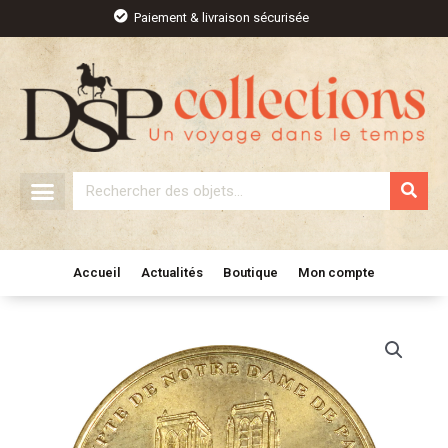
Aller
Paiement & livraison sécurisée
au
contenu
Rechercher
Accueil
Actualités
Boutique
Mon compte