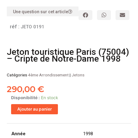
Une question sur cet article
réf :
JETO 0191
Jeton touristique Paris (75004)
– Cripte de Notre-Dame 1998
Catégories
4ème Arrondissement
|
Jetons
290,00
€
quantité
Disponibilité :
En stock
de
Ajouter au panier
Jeton
touristique
Paris
(75004)
Année
1998
-