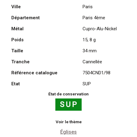
Ville
Paris
Cripte
de
Département
Paris 4ème
Notre-
Dame
Métal
Cupro-Alu-Nickel
1998
Poids
15, 8 g
Taille
34 mm
Tranche
Cannellée
Référence catalogue
7504CND1/98
Etat
SUP
État de conservation
Voir le thème
Églises