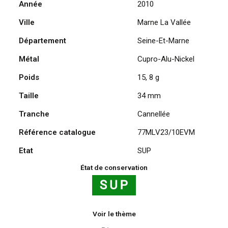
Année
2010
Vallée
Ville
Marne La Vallée
(77)
-
Département
Seine-Et-Marne
Minnie,
Le
Métal
Cupro-Alu-Nickel
carrousel
Poids
15, 8 g
De
Lancelot
Taille
34 mm
2010
Tranche
Cannellée
Référence catalogue
77MLV23/10EVM
Etat
SUP
État de conservation
Voir le thème