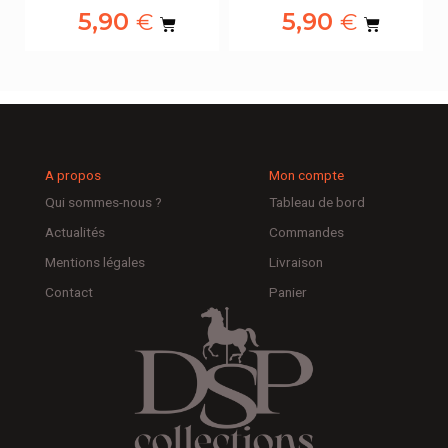
5,90
5,90
€
€
A propos
Mon compte
Qui sommes-nous ?
Tableau de bord
Actualités
Commandes
Mentions légales
Livraison
Contact
Panier