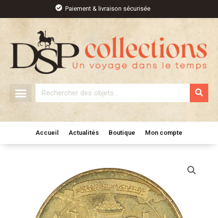
Aller
Paiement & livraison sécurisée
au
contenu
Rechercher
Accueil
Actualités
Boutique
Mon compte