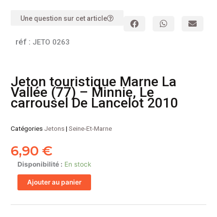
Une question sur cet article
réf :
JETO 0263
Jeton touristique Marne La
Vallée (77) – Minnie, Le
carrousel De Lancelot 2010
Catégories
Jetons
|
Seine-Et-Marne
6,90
€
quantité
Disponibilité :
En stock
de
Ajouter au panier
Jeton
touristique
Marne
La